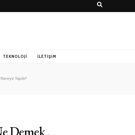
r Rehberi
TEKNOLOJI
İLETIŞIM
 Nereye Yapılır?
 Ne Demek ,