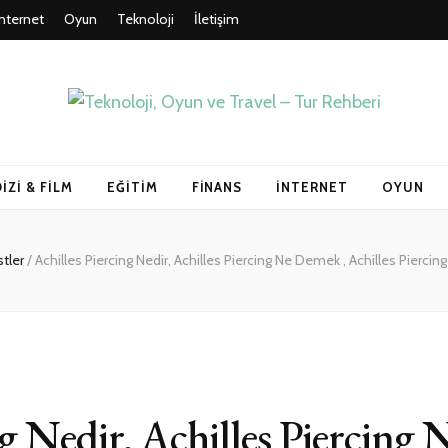
İnternet
Oyun
Teknoloji
İletişim
un ve Travel – Tu
DIZI & FILM
EĞITIM
FINANS
İNTERNET
OYUN
stler
/
Achilles Piercing Nedir, Achilles Piercing Ne Demek , Achilles Piercing
ng Nedir, Achilles Piercing