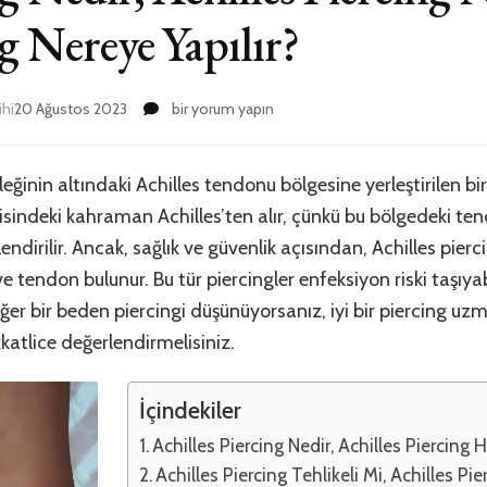
ng Nereye Yapılır?
Achilles
ihi
20 Ağustos 2023
bir yorum yapın
Piercing
Nedir,
Achilles
ileğinin altındaki Achilles tendonu bölgesine yerleştirilen bi
Piercing
jisindeki kahraman Achilles’ten alır, çünkü bu bölgedeki te
Ne
Demek
ilendirilir. Ancak, sağlık ve güvenlik açısından, Achilles pier
,
 tendon bulunur. Bu tür piercingler enfeksiyon riski taşıyabi
Achilles
Eğer bir beden piercingi düşünüyorsanız, iyi bir piercing uz
Piercing
Nereye
kkatlice değerlendirmelisiniz.
Yapılır?
için
İçindekiler
Achilles Piercing Nedir, Achilles Piercing 
Achilles Piercing Tehlikeli Mi, Achilles Pie