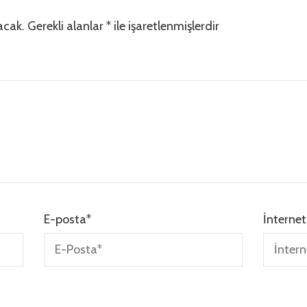
acak.
Gerekli alanlar
*
ile işaretlenmişlerdir
E-posta
*
İnternet