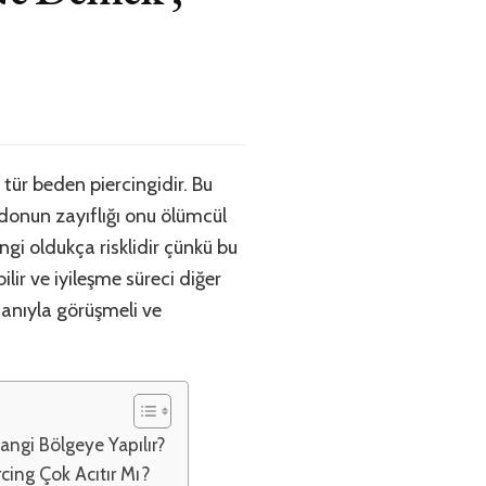
r tür beden piercingidir. Bu
ndonun zayıflığı onu ölümcül
cingi oldukça risklidir çünkü bu
lir ve iyileşme süreci diğer
manıyla görüşmeli ve
Hangi Bölgeye Yapılır?
rcing Çok Acıtır Mı?