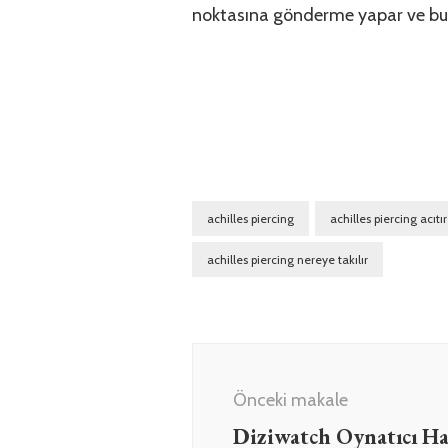
noktasına gönderme yapar ve bu 
achilles piercing
achilles piercing acıtı
achilles piercing nereye takılır
Yazı
dolaşımı
Önceki makale
Diziwatch Oynatıcı Ha