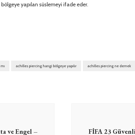
bölgeye yapılan süslemeyi ifade eder.
r mı
achilles piercing hangi bölgeye yapılır
achilles piercing ne demek
ta ve Engel –
FİFA 23 Güvenl