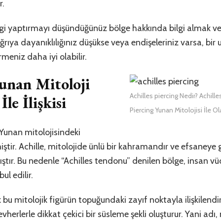
r.
ingi yaptırmayı düşündüğünüz bölge hakkında bilgi almak v
 ağrıya dayanıklılığınız düşükse veya endişeleriniz varsa, 
rmeniz daha iyi olabilir.
Yunan Mitoloji
Achilles piercing Nedir? Achille
le İlişkisi
Piercing Yunan Mitolojisi İle Ola
 Yunan mitolojisindeki
lmiştir. Achille, mitolojide ünlü bir kahramandır ve efsaney
ıştır. Bu nedenle “Achilles tendonu” denilen bölge, insan
ul edilir.
 bu mitolojik figürün topuğundaki zayıf noktayla ilişkilendiri
herlerle dikkat çekici bir süsleme şekli oluşturur. Yani adı, 