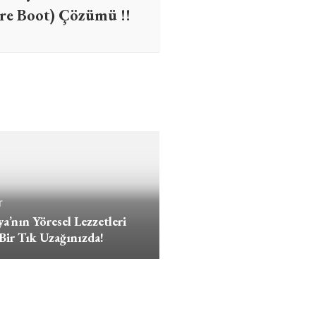
ure Boot) Çözümü !!
r
a’nın Yöresel Lezzetleri
Bir Tık Uzağınızda!