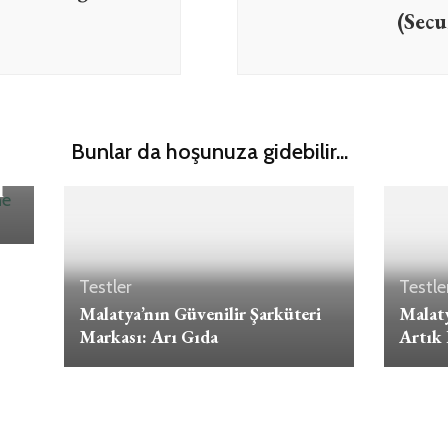
(Sec
Bunlar da hoşunuza gidebilir...
l
Testler
Testle
Malatya’nın Güvenilir Şarküteri
Malaty
Markası: Arı Gıda
Artık 