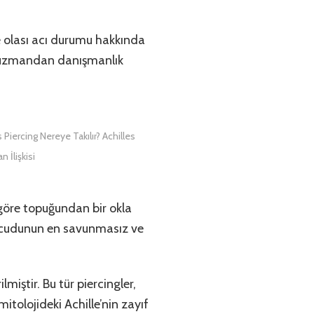
e olası acı durumu hakkında
bir uzmandan danışmanlık
s Piercing Nereye Takılır? Achilles
n İlişkisi
e göre topuğundan bir okla
 vücudunun en savunmasız ve
lmiştir. Bu tür piercingler,
mitolojideki Achille’nin zayıf