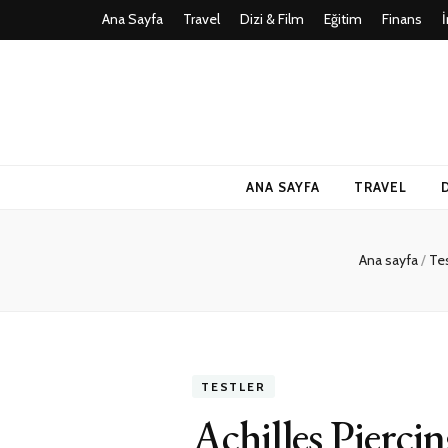
Ana Sayfa
Travel
Dizi & Film
Eğitim
Finans
Teknoloji, Oy
İlkseviye
ANA SAYFA
TRAVEL
Ana sayfa
/
Te
TESTLER
Achilles Pierci