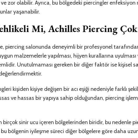
e zor olabilir. Ayrıca, bu bölgedeki piercingler enfeksiyon r
nlar yaşanabilir.
ehlikeli Mi, Achilles Piercing Ço
e, piercing salonunda deneyimli bir profesyonel tarafınd
n uygun malzemelerle yapılması, hijyen kurallarına uyulmas
mlidir. Unutulmaması gereken bir diğer faktör ise kişisel 
eğerlendirmektir.
gleri kişiden kişiye değişen bir acı eşiği nedeniyle farklı şeki
sas ve hassas bir yapıya sahip olduğundan, piercing işlemi
birçok sinir ucu içeren bölgelerinden biridir, bu nedenle pi
ca, bu bölgenin iyileşme süreci diğer bölgelere göre daha uzun