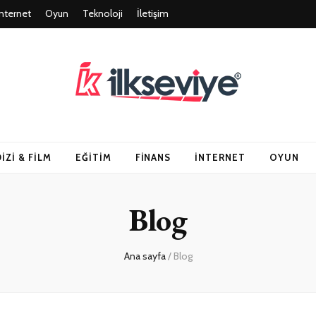
İnternet
Oyun
Teknoloji
İletişim
un ve Travel – Tu
DIZI & FILM
EĞITIM
FINANS
İNTERNET
OYUN
Blog
Ana sayfa
/
Blog