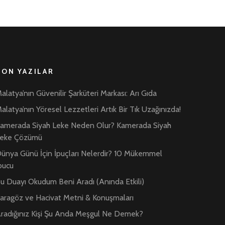
SON YAZILAR
alatya’nın Güvenilir Şarküteri Markası: Arı Gıda
alatya’nın Yöresel Lezzetleri Artık Bir Tık Uzağınızda!
amerada Siyah Leke Neden Olur? Kamerada Siyah
eke Çözümü
ünya Günü İçin İpuçları Nelerdir? 10 Mükemmel
pucu
u Duayı Okudum Beni Aradı (Anında Etkili)
aragöz ve Hacivat Metni & Konuşmaları
radığınız Kişi Şu Anda Meşgul Ne Demek?