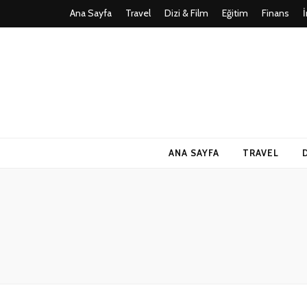
Ana Sayfa
Travel
Dizi & Film
Eğitim
Finans
Teknoloji, Oy
İlkseviye
ANA SAYFA
TRAVEL