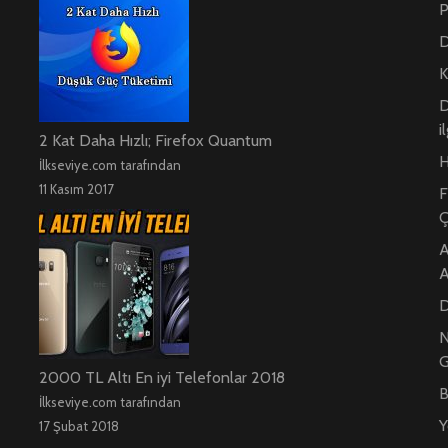
P
D
K
D
i
2 Kat Daha Hızlı; Firefox Quantum
H
İlkseviye.com tarafından
11 Kasım 2017
F
Ç
A
A
D
N
G
2000 TL Altı En iyi Telefonlar 2018
B
İlkseviye.com tarafından
Y
17 Şubat 2018