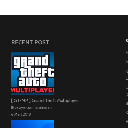
RECENT POST
M
M
K
L
D
İ
[ GT-MP ] Grand Theft Multiplayer
B
İlkseviye.com tarafından
K
6 Mart 2018
A