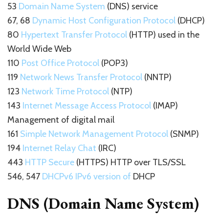
53
Domain Name System
(DNS) service
67, 68
Dynamic Host Configuration Protocol
(DHCP)
80
Hypertext Transfer Protocol
(HTTP) used in the
World Wide Web
110
Post Office Protocol
(POP3)
119
Network News Transfer Protocol
(NNTP)
123
Network Time Protocol
(NTP)
143
Internet Message Access Protocol
(IMAP)
Management of digital mail
161
Simple Network Management Protocol
(SNMP)
194
Internet Relay Chat
(IRC)
443
HTTP Secure
(HTTPS) HTTP over TLS/SSL
546, 547
DHCPv6 IPv6 version of
DHCP
DNS (Domain Name System)