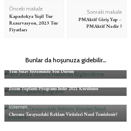
Yazı
Önceki makale
dolaşımı
Sonraki makale
Kapadokya Yeşil Tur
PMAktif Giriş Yap –
Rezervasyon, 2023 Tur
PMAktif Nedir ?
Fiyatları
Bunlar da hoşunuza gidebilir...
Eğitim
Yeni Sınav Sisteminde Son Durum
Eğitim
İnternet
Mobil
Teknoloji
Zoom Toplantı Programı İndir 2021 Kurulumu
İnternet
Chrome Tarayıcıdaki Reklam Virüsleri Nasıl Temizlenir?