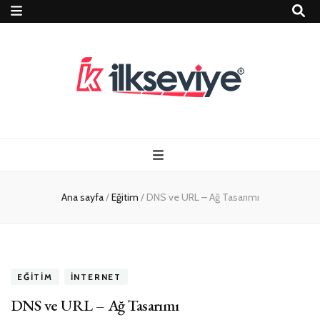
Teknoloji, Oyun
İlkseviye
ve Travel – Tur
Ana sayfa
/
Eğitim
/
DNS ve URL – Ağ Tasarımı
Rehberi
EĞITIM
İNTERNET
DNS ve URL – Ağ Tasarımı