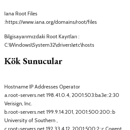
Iana Root Files
:https://www.iana.org/domains/root/files
Bilgisayarımızdaki Root Kayıtları :
C:\Windows\System32\drivers\etc\hosts
Kök Sunucular
Hostname IP Addresses Operator
a.root-servers.net 198.41.0.4, 2001:503:ba3e::2:30
Verisign, Inc.
b.root-servers.net 199.9.14.201, 2001:500:200::b
University of Southern ,
c.root-servers.net 192.33.4.12, 2001:500:2::c Cogent