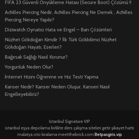
FİFA 23 Güvenli Önyükleme Hatası (Secure Boot) Çözümü !!
Achilles Piercing Nedir, Achilles Piercing Ne Demek , Achilles
Piercing Nereye Yapılır?
Diziwatch Oynatıcı Hata ve Engel – Ban Çözümleri
Nüzhet Gökdoğan Kimdir ? İlk Türk Gökbilimci Nüzhet
Gökdoğan Hayatı, Eserleri?
Bağırsak Sağlığı Nasıl Korunur?
Yorgunluk Neden Olur?
İnternet Hızını Öğrenme ve Hız Testi Yapma
Kanser Nedir? Kanser Neden Oluşur, Kanseri Nasıl
Engelleyebiliriz?
Istanbul Signature VIP
istanbul eşya depolama
birlikte ders çalışma siteleri
getir şikayet hattı
malatya oto kiralama
meetthebrick.com
Betpasgiris.vip