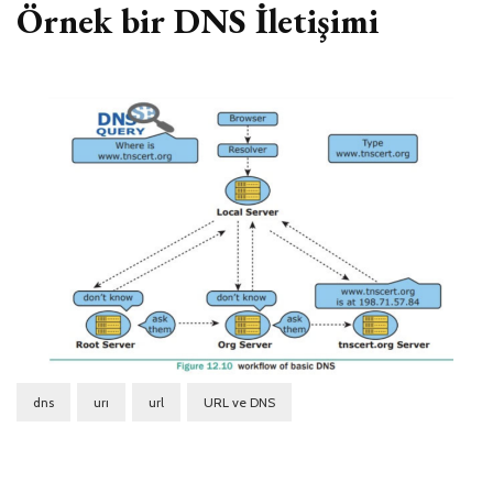
Örnek bir DNS İletişimi
dns
urı
url
URL ve DNS