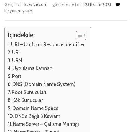
DNS
Geliştirici:
İlkseviye.com
güncelleme tarihi
23 Kasım 2023
ve
bir yorum yapın
URL
–
Ağ
İçindekiler
Tasar
için
URI – Uniform Resource Identifier
URL
URN
Uygulama Katmanı
Port
DNS (Domain Name System)
Root Sunucuları
Kök Sunucular
Domain Name Space
DNS’e Bağlı 3 Kavram
NameServer – Çalışma Mantığı
NameServer – Tipleri