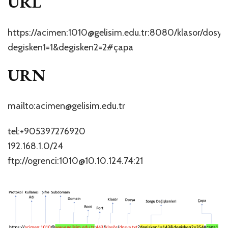
URL
https://acimen:1010@gelisim.edu.tr:8080/klasor/dosya
degisken1=1&degisken2=2#çapa
URN
mailto:acimen@gelisim.edu.tr
tel:+905397276920
192.168.1.0/24
ftp://ogrenci:1010@10.10.124.74:21