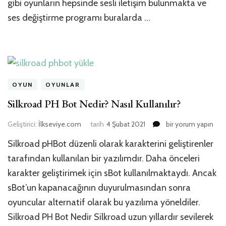
gibi oyunların hepsinde sesli iletişim bulunmakta ve
ses değiştirme programı buralarda …
OYUN
OYUNLAR
Silkroad PH Bot Nedir? Nasıl Kullanılır?
Silkroad
Geliştirici:
İlkseviye.com
tarih
4 Şubat 2021
bir yorum yapın
PH
Silkroad pHBot düzenli olarak karakterini geliştirenler
Bot
Nedir?
tarafından kullanılan bir yazılımdır. Daha önceleri
Nasıl
karakter geliştirimek için sBot kullanılmaktaydı. Ancak
Kullanılır?
sBot’un kapanacağının duyurulmasından sonra
için
oyuncular alternatif olarak bu yazılıma yöneldiler.
Silkroad PH Bot Nedir Silkroad uzun yıllardır sevilerek