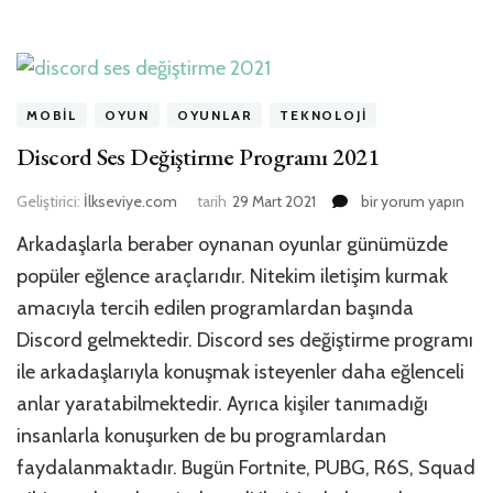
MOBIL
OYUN
OYUNLAR
TEKNOLOJI
Discord Ses Değiştirme Programı 2021
Discord
Geliştirici:
İlkseviye.com
tarih
29 Mart 2021
bir yorum yapın
Ses
Arkadaşlarla beraber oynanan oyunlar günümüzde
Değiştirme
Programı
popüler eğlence araçlarıdır. Nitekim iletişim kurmak
2021
amacıyla tercih edilen programlardan başında
için
Discord gelmektedir. Discord ses değiştirme programı
ile arkadaşlarıyla konuşmak isteyenler daha eğlenceli
anlar yaratabilmektedir. Ayrıca kişiler tanımadığı
insanlarla konuşurken de bu programlardan
faydalanmaktadır. Bugün Fortnite, PUBG, R6S, Squad