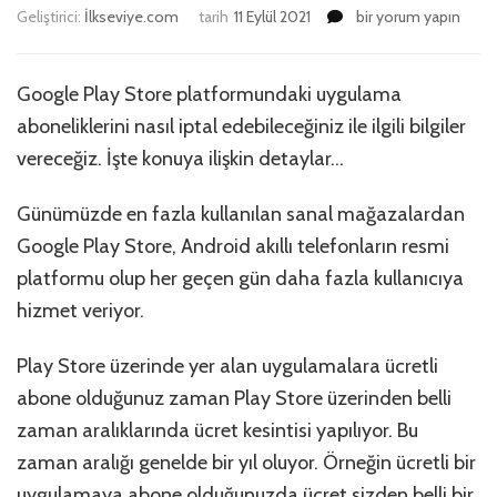
Play
Geliştirici:
İlkseviye.com
tarih
11 Eylül 2021
bir yorum yapın
Store
Uygulama
Aboneliği
Google Play Store platformundaki uygulama
Nasıl
aboneliklerini nasıl iptal edebileceğiniz ile ilgili bilgiler
İptal
Edilir?
vereceğiz. İşte konuya ilişkin detaylar…
için
Günümüzde en fazla kullanılan sanal mağazalardan
Google Play Store, Android akıllı telefonların resmi
platformu olup her geçen gün daha fazla kullanıcıya
hizmet veriyor.
Play Store üzerinde yer alan uygulamalara ücretli
abone olduğunuz zaman Play Store üzerinden belli
zaman aralıklarında ücret kesintisi yapılıyor. Bu
zaman aralığı genelde bir yıl oluyor. Örneğin ücretli bir
uygulamaya abone olduğunuzda ücret sizden belli bir