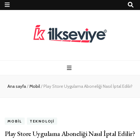
Teknoloji, Oyun
İlkseviye
ve Travel – Tur
Ana sayfa
/
Mobil
/
Play Store Uygulama Aboneliği Nasıl İptal Edilir?
Rehberi
MOBIL
TEKNOLOJI
Play Store Uygulama Aboneliği Nasıl İptal Edilir?