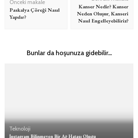
dolaşımı
Önceki makale
Kanser Nedir? Kanser
Paskalya Çöreği Nasıl
Neden Oluşur, Kanseri
Yapılır?
Nasıl Engelleyebiliriz?
Bunlar da hoşunuza gidebilir...
Teknoloji
İnstagram Bilinmeyen Bir Ağ Hatası Oluştu