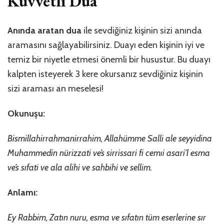
Kuvvetli Dua
Anında aratan dua
ile sevdiğiniz kişinin sizi anında
aramasını sağlayabilirsiniz. Duayı eden kişinin iyi ve
temiz bir niyetle etmesi önemli bir husustur. Bu duayı
kalpten isteyerek 3 kere okursanız sevdiğiniz kişinin
sizi araması an meselesi!
Okunuşu:
Bismillahirrahmanirrahim, Allahümme Salli ale seyyidina
Muhammedin nürizzati ve’s sirrissari fi cemıi asari’l esma
ve’s sıfati ve ala alihi ve sahbihi ve sellim.
Anlamı:
Ey Rabbim, Zatın nuru, esma ve sıfatın tüm eserlerine sır