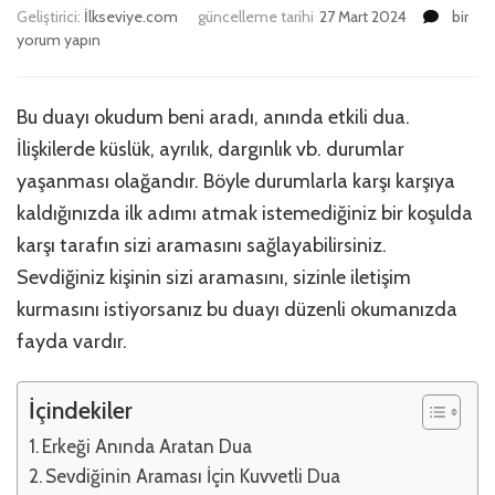
Bu
Geliştirici:
İlkseviye.com
güncelleme tarihi
27 Mart 2024
bir
Duayı
yorum yapın
Okud
Beni
Aradı
Bu duayı okudum beni aradı, anında etkili dua.
(Anınd
İlişkilerde küslük, ayrılık, dargınlık vb. durumlar
Etkili)
için
yaşanması olağandır. Böyle durumlarla karşı karşıya
kaldığınızda ilk adımı atmak istemediğiniz bir koşulda
karşı tarafın sizi aramasını sağlayabilirsiniz.
Sevdiğiniz kişinin sizi aramasını, sizinle iletişim
kurmasını istiyorsanız bu duayı düzenli okumanızda
fayda vardır.
İçindekiler
Erkeği Anında Aratan Dua
Sevdiğinin Araması İçin Kuvvetli Dua