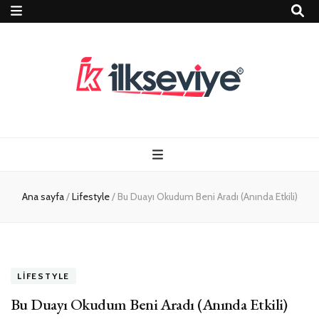
Teknoloji, Oyun
İlkseviye
ve Travel – Tur
Ana sayfa
/
Lifestyle
/
Bu Duayı Okudum Beni Aradı (Anında Etkili)
Rehberi
LIFESTYLE
Bu Duayı Okudum Beni Aradı (Anında Etkili)