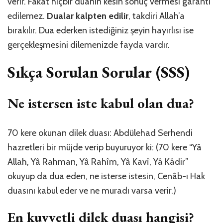
verir. Fakat hiçbir duanın kesin sonuç vermesi garanti
edilemez.
Dualar kalpten edilir
, takdiri Allah’a
bırakılır. Dua ederken istediğiniz şeyin hayırlısı ise
gerçekleşmesini dilemenizde fayda vardır.
Sıkça Sorulan Sorular (SSS)
Ne istersen iste kabul olan dua?
70 kere okunan dilek duası: Abdülehad Serhendi
hazretleri bir müjde verip buyuruyor ki: (70 kere “Yâ
Allah, Yâ Rahman, Yâ Rahîm, Yâ Kavî, Yâ Kâdir”
okuyup da dua eden, ne isterse istesin, Cenâb-ı Hak
duasını kabul eder ve ne muradı varsa verir.)
En kuvvetli dilek duası hangisi?