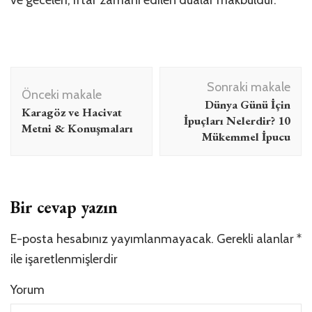
ve geceleri, iftar zamanı edilen dualar makbuldür.
Yazı
Sonraki makale
dolaşımı
Önceki makale
Dünya Günü İçin
Karagöz ve Hacivat
İpuçları Nelerdir? 10
Metni & Konuşmaları
Mükemmel İpucu
Bir cevap yazın
E-posta hesabınız yayımlanmayacak.
Gerekli alanlar
*
ile işaretlenmişlerdir
Yorum