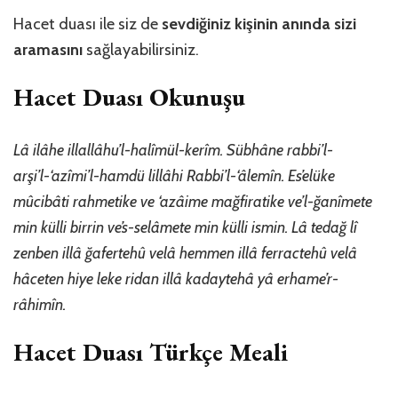
Hacet duası ile siz de
sevdiğiniz kişinin anında sizi
aramasını
sağlayabilirsiniz.
Hacet Duası Okunuşu
Lâ ilâhe illallâhu’l-halîmül-kerîm. Sübhâne rabbi’l-
arşi’l-‘azîmi’l-hamdü lillâhi Rabbi’l-‘âlemîn. Es’elüke
mûcibâti rahmetike ve ‘azâime mağfiratike ve’l-ğanîmete
min külli birrin ve’s-selâmete min külli ismin. Lâ tedağ lî
zenben illâ ğafertehû velâ hemmen illâ ferractehû velâ
hâceten hiye leke ridan illâ kadaytehâ yâ erhame’r-
râhimîn.
Hacet Duası Türkçe Meali