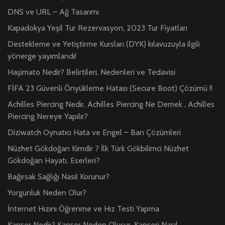
DNS ve URL – Ağ Tasarımı
Kapadokya Yeşil Tur Rezervasyon, 2023 Tur Fiyatları
Destekleme ve Yetiştirme Kursları (DYK) kılavuzuyla ilgili
yönerge yayımlandı!
Haşimato Nedir? Belirtileri, Nedenleri ve Tedavisi
FİFA 23 Güvenli Önyükleme Hatası (Secure Boot) Çözümü !!
Achilles Piercing Nedir, Achilles Piercing Ne Demek , Achilles
Piercing Nereye Yapılır?
Diziwatch Oynatıcı Hata ve Engel – Ban Çözümleri
Nüzhet Gökdoğan Kimdir ? İlk Türk Gökbilimci Nüzhet
Gökdoğan Hayatı, Eserleri?
Bağırsak Sağlığı Nasıl Korunur?
Yorgunluk Neden Olur?
İnternet Hızını Öğrenme ve Hız Testi Yapma
Kanser Nedir? Kanser Neden Oluşur, Kanseri Nasıl