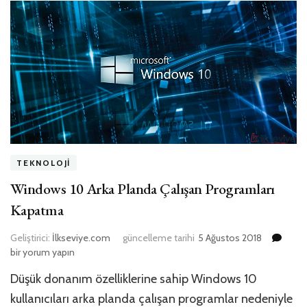
TEKNOLOJI
Windows 10 Arka Planda Çalışan Programları
Kapatma
Win
Geliştirici:
İlkseviye.com
güncelleme tarihi
5 Ağustos 2018
10
bir yorum yapın
Arka
Düşük donanım özelliklerine sahip Windows 10
Plan
Çalı
kullanıcıları arka planda çalışan programlar nedeniyle