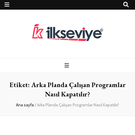
Teknoloji, Oyun
İlkseviye
ve Travel – Tur
Etiket:
Arka Planda Çalışan Programlar
Rehberi
Nasıl Kapatılır?
Ana sayfa
/
Arka Planda Çalışan Programlar Nasıl Kapatılır?