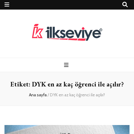
Teknoloji, Oyun
İlkseviye
ve Travel – Tur
Etiket:
DYK en az kaç öğrenci ile açılır?
Rehberi
Ana sayfa
/
DYK en az kaç öğrenci ile açılır?