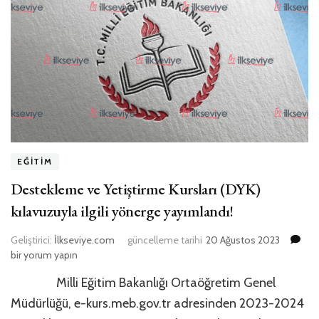
EĞITIM
Destekleme ve Yetiştirme Kursları (DYK)
kılavuzuyla ilgili yönerge yayımlandı!
De
Geliştirici:
İlkseviye.com
güncelleme tarihi
20 Ağustos 2023
ve
bir yorum yapın
Ye
Milli Eğitim Bakanlığı Ortaöğretim Genel
Kur
(D
Müdürlüğü, e-kurs.meb.gov.tr adresinden 2023-2024
kıl