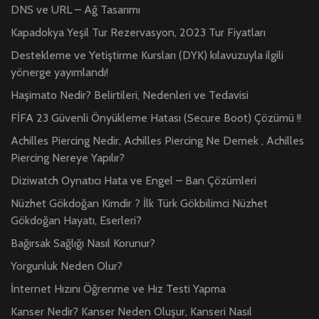
DNS ve URL – Ağ Tasarımı
Kapadokya Yeşil Tur Rezervasyon, 2023 Tur Fiyatları
Destekleme ve Yetiştirme Kursları (DYK) kılavuzuyla ilgili
yönerge yayımlandı!
Haşimato Nedir? Belirtileri, Nedenleri ve Tedavisi
FİFA 23 Güvenli Önyükleme Hatası (Secure Boot) Çözümü !!
Achilles Piercing Nedir, Achilles Piercing Ne Demek , Achilles
Piercing Nereye Yapılır?
Diziwatch Oynatıcı Hata ve Engel – Ban Çözümleri
Nüzhet Gökdoğan Kimdir ? İlk Türk Gökbilimci Nüzhet
Gökdoğan Hayatı, Eserleri?
Bağırsak Sağlığı Nasıl Korunur?
Yorgunluk Neden Olur?
İnternet Hızını Öğrenme ve Hız Testi Yapma
Kanser Nedir? Kanser Neden Oluşur, Kanseri Nasıl