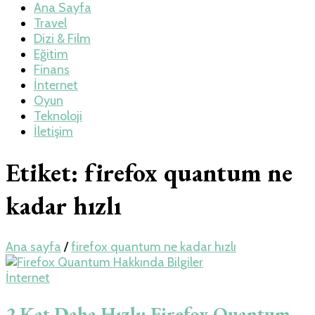
Teknoloji, Oyun
Ana Sayfa
Travel
Dizi & Film
ve Travel – Tur
Eğitim
Finans
İnternet
Rehberi
Oyun
Teknoloji
İletişim
Etiket:
firefox quantum ne
kadar hızlı
Ana sayfa
/
firefox quantum ne kadar hızlı
İnternet
2 Kat Daha Hızlı; Firefox Quantum