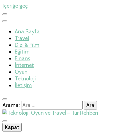
İçeriğe geç
Ana Sayfa
Travel
Dizi & Film
Eğitim
Finans
İnternet
Oyun
Teknoloji
İletişim
Arama:
İlkseviye
Kapat