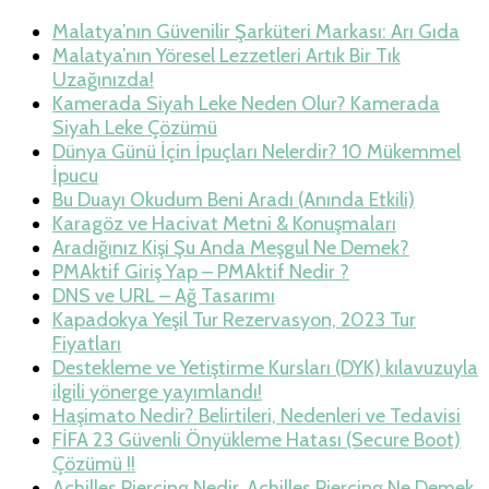
Malatya’nın Güvenilir Şarküteri Markası: Arı Gıda
Malatya’nın Yöresel Lezzetleri Artık Bir Tık
Uzağınızda!
Kamerada Siyah Leke Neden Olur? Kamerada
Siyah Leke Çözümü
Dünya Günü İçin İpuçları Nelerdir? 10 Mükemmel
İpucu
Bu Duayı Okudum Beni Aradı (Anında Etkili)
Karagöz ve Hacivat Metni & Konuşmaları
Aradığınız Kişi Şu Anda Meşgul Ne Demek?
PMAktif Giriş Yap – PMAktif Nedir ?
DNS ve URL – Ağ Tasarımı
Kapadokya Yeşil Tur Rezervasyon, 2023 Tur
Fiyatları
Destekleme ve Yetiştirme Kursları (DYK) kılavuzuyla
ilgili yönerge yayımlandı!
Haşimato Nedir? Belirtileri, Nedenleri ve Tedavisi
FİFA 23 Güvenli Önyükleme Hatası (Secure Boot)
Çözümü !!
Achilles Piercing Nedir, Achilles Piercing Ne Demek