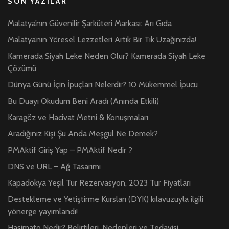
SON YAZILAR
Malatya’nın Güvenilir Şarküteri Markası: Arı Gıda
Malatya’nın Yöresel Lezzetleri Artık Bir Tık Uzağınızda!
Kamerada Siyah Leke Neden Olur? Kamerada Siyah Leke
Çözümü
Dünya Günü İçin İpuçları Nelerdir? 10 Mükemmel İpucu
Bu Duayı Okudum Beni Aradı (Anında Etkili)
Karagöz ve Hacivat Metni & Konuşmaları
Aradığınız Kişi Şu Anda Meşgul Ne Demek?
PMAktif Giriş Yap – PMAktif Nedir ?
DNS ve URL – Ağ Tasarımı
Kapadokya Yeşil Tur Rezervasyon, 2023 Tur Fiyatları
Destekleme ve Yetiştirme Kursları (DYK) kılavuzuyla ilgili
yönerge yayımlandı!
Haşimato Nedir? Belirtileri, Nedenleri ve Tedavisi