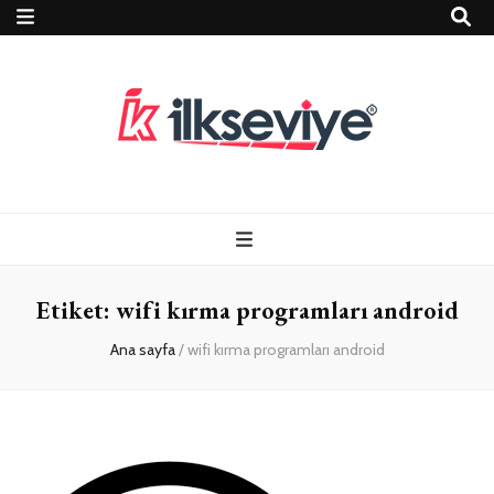
Teknoloji, Oyun
İlkseviye
ve Travel – Tur
Etiket:
wifi kırma programları android
Rehberi
Ana sayfa
/
wifi kırma programları android