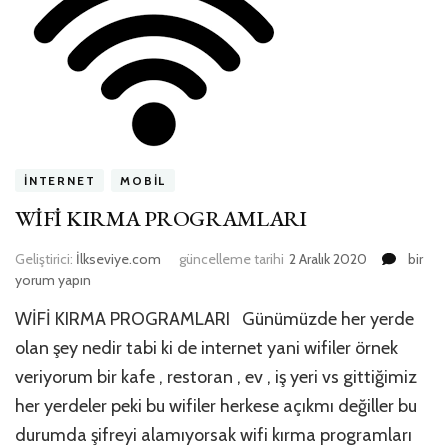
İNTERNET
MOBIL
WİFİ KIRMA PROGRAMLARI
WİFİ
Geliştirici:
İlkseviye.com
güncelleme tarihi
2 Aralık 2020
bir
KIRMA
yorum yapın
PROGR
WİFİ KIRMA PROGRAMLARI Günümüzde her yerde
için
olan şey nedir tabi ki de internet yani wifiler örnek
veriyorum bir kafe , restoran , ev , iş yeri vs gittiğimiz
her yerdeler peki bu wifiler herkese açıkmı değiller bu
durumda şifreyi alamıyorsak wifi kırma programları