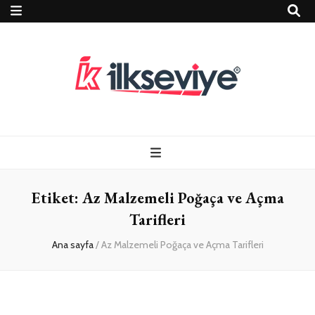
Teknoloji, Oyun
İlkseviye
ve Travel – Tur
Etiket:
Az Malzemeli Poğaça ve Açma
Rehberi
Tarifleri
Ana sayfa
/
Az Malzemeli Poğaça ve Açma Tarifleri