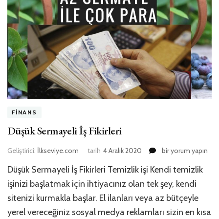
FINANS
Düşük Sermayeli İş Fikirleri
Düşük
Geliştirici:
İlkseviye.com
tarih
4 Aralık 2020
bir yorum yapın
Sermayeli
Düşük Sermayeli İş Fikirleri Temizlik işi Kendi temizlik
İş
Fikirleri
işinizi başlatmak için ihtiyacınız olan tek şey, kendi
için
sitenizi kurmakla başlar. El ilanları veya az bütçeyle
yerel vereceğiniz sosyal medya reklamları sizin en kısa