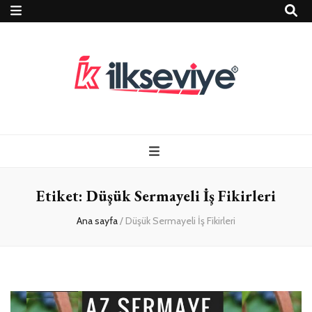
Teknoloji, Oyun
İlkseviye
ve Travel – Tur
Etiket:
Düşük Sermayeli İş Fikirleri
Rehberi
Ana sayfa
/
Düşük Sermayeli İş Fikirleri