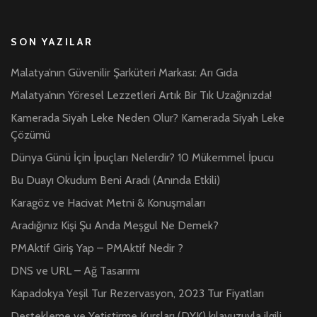
SON YAZILAR
Malatya’nın Güvenilir Şarküteri Markası: Arı Gıda
Malatya’nın Yöresel Lezzetleri Artık Bir Tık Uzağınızda!
Kamerada Siyah Leke Neden Olur? Kamerada Siyah Leke
Çözümü
Dünya Günü İçin İpuçları Nelerdir? 10 Mükemmel İpucu
Bu Duayı Okudum Beni Aradı (Anında Etkili)
Karagöz ve Hacivat Metni & Konuşmaları
Aradığınız Kişi Şu Anda Meşgul Ne Demek?
PMAktif Giriş Yap – PMAktif Nedir ?
DNS ve URL – Ağ Tasarımı
Kapadokya Yeşil Tur Rezervasyon, 2023 Tur Fiyatları
Destekleme ve Yetiştirme Kursları (DYK) kılavuzuyla ilgili