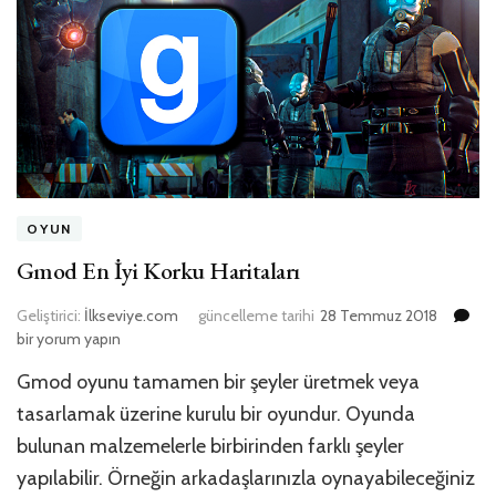
OYUN
Gmod En İyi Korku Haritaları
G
Geliştirici:
İlkseviye.com
güncelleme tarihi
28 Temmuz 2018
En
bir yorum yapın
İyi
Gmod oyunu tamamen bir şeyler üretmek veya
Ko
Har
tasarlamak üzerine kurulu bir oyundur. Oyunda
içi
bulunan malzemelerle birbirinden farklı şeyler
yapılabilir. Örneğin arkadaşlarınızla oynayabileceğiniz