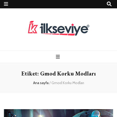
Teknoloji, Oyun
İlkseviye
ve Travel – Tur
Etiket:
Gmod Korku Modları
Rehberi
Ana sayfa
/
Gmod Korku Modları