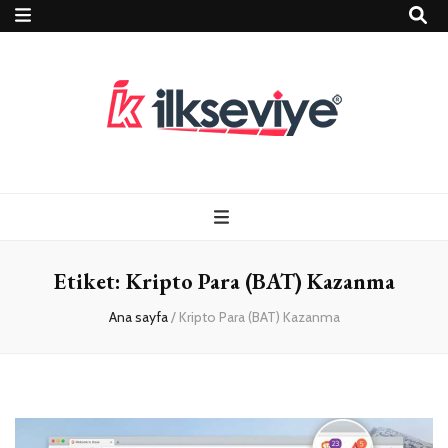
Teknoloji, Oyun
İlkseviye
ve Travel – Tur
Etiket:
Kripto Para (BAT) Kazanma
Rehberi
Ana sayfa
/
Kripto Para (BAT) Kazanma