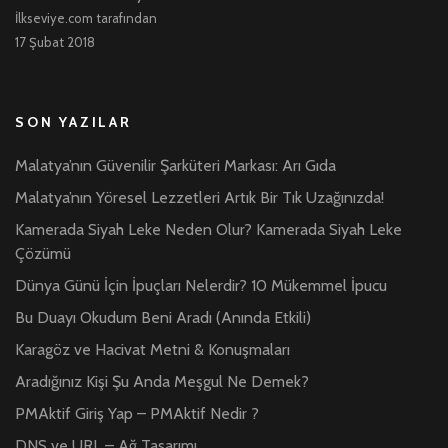
İlkseviye.com tarafından
17 Şubat 2018
SON YAZILAR
Malatya’nın Güvenilir Şarküteri Markası: Arı Gıda
Malatya’nın Yöresel Lezzetleri Artık Bir Tık Uzağınızda!
Kamerada Siyah Leke Neden Olur? Kamerada Siyah Leke
Çözümü
Dünya Günü İçin İpuçları Nelerdir? 10 Mükemmel İpucu
Bu Duayı Okudum Beni Aradı (Anında Etkili)
Karagöz ve Hacivat Metni & Konuşmaları
Aradığınız Kişi Şu Anda Meşgul Ne Demek?
PMAktif Giriş Yap – PMAktif Nedir ?
DNS ve URL – Ağ Tasarımı