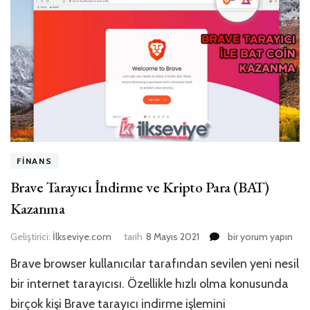
FINANS
Brave Tarayıcı İndirme ve Kripto Para (BAT)
Kazanma
Brave
Geliştirici:
İlkseviye.com
tarih
8 Mayıs 2021
bir yorum yapın
Tarayıcı
Brave browser kullanıcılar tarafından sevilen yeni nesil
İndirme
ve
bir internet tarayıcısı. Özellikle hızlı olma konusunda
Kripto
birçok kişi Brave tarayıcı indirme işlemini
Para