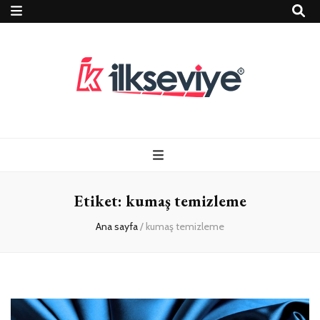
Teknoloji, Oyun
İlkseviye
ve Travel – Tur
Etiket:
kumaş temizleme
Rehberi
Ana sayfa
/
kumaş temizleme