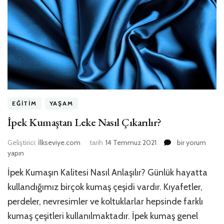
EĞITIM
YAŞAM
İpek Kumaştan Leke Nasıl Çıkarılır?
İpek
Geliştirici:
İlkseviye.com
tarih
14 Temmuz 2021
bir yorum
Kumaştan
yapın
Leke
İpek Kumaşın Kalitesi Nasıl Anlaşılır? Günlük hayatta
Nasıl
Çıkarılır?
kullandığımız birçok kumaş çeşidi vardır. Kıyafetler,
için
perdeler, nevresimler ve koltuklarlar hepsinde farklı
kumaş çeşitleri kullanılmaktadır. İpek kumaş genel