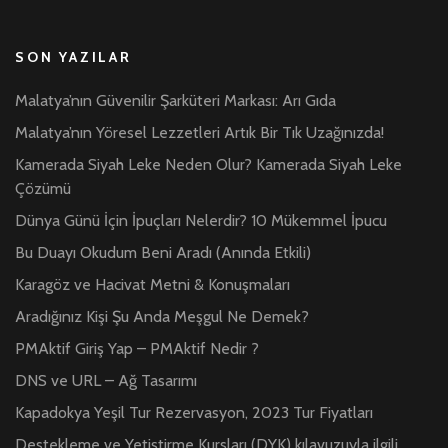
SON YAZILAR
Malatya’nın Güvenilir Şarküteri Markası: Arı Gıda
Malatya’nın Yöresel Lezzetleri Artık Bir Tık Uzağınızda!
Kamerada Siyah Leke Neden Olur? Kamerada Siyah Leke
Çözümü
Dünya Günü İçin İpuçları Nelerdir? 10 Mükemmel İpucu
Bu Duayı Okudum Beni Aradı (Anında Etkili)
Karagöz ve Hacivat Metni & Konuşmaları
Aradığınız Kişi Şu Anda Meşgul Ne Demek?
PMAktif Giriş Yap – PMAktif Nedir ?
DNS ve URL – Ağ Tasarımı
Kapadokya Yeşil Tur Rezervasyon, 2023 Tur Fiyatları
Destekleme ve Yetiştirme Kursları (DYK) kılavuzuyla ilgili