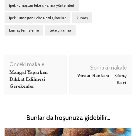
ipek kumaştan leke çıkarma yöntemleri
İpek Kumaştan Leke Nasıl Çıkarılır?
kumaş
kumaş temizleme
leke çıkarma
Yazı
Önceki makale
dolaşımı
Sonraki makale
Mangal Yaparken
Ziraat Bankası – Genç
Dikkat Edilmesi
Kart
Gerekenler
Bunlar da hoşunuza gidebilir...