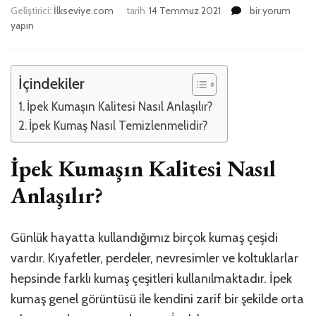
İpek
Geliştirici:
İlkseviye.com
tarih
14 Temmuz 2021
bir yorum
Kumaştan
yapın
Leke
Nasıl
Çıkarılır?
İçindekiler
için
İpek Kumaşın Kalitesi Nasıl Anlaşılır?
İpek Kumaş Nasıl Temizlenmelidir?
İpek Kumaşın Kalitesi Nasıl
Anlaşılır?
Günlük hayatta kullandığımız birçok kumaş çeşidi
vardır. Kıyafetler, perdeler, nevresimler ve koltuklarlar
hepsinde farklı kumaş çeşitleri kullanılmaktadır. İpek
kumaş genel görüntüsü ile kendini zarif bir şekilde orta