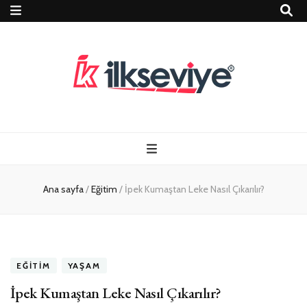
Teknoloji, Oyun
İlkseviye
ve Travel – Tur
Ana sayfa
/
Eğitim
/
İpek Kumaştan Leke Nasıl Çıkarılır?
Rehberi
EĞITIM
YAŞAM
İpek Kumaştan Leke Nasıl Çıkarılır?