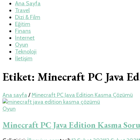
Teknoloji, Oyun v
Ana Sayfa
Travel
Dizi & Film
Eğitim
Finans
İnternet
Oyun
Teknoloji
İletişim
Etiket:
Minecraft PC Java E
Ana sayfa
/
Minecraft PC Java Edition Kasma Çözümü
Oyun
Minecraft PC Java Edition Kasma So