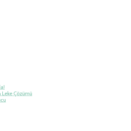
da!
h Leke Çözümü
ucu