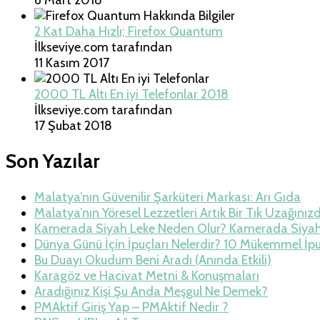
2 Kat Daha Hızlı; Firefox Quantum
İlkseviye.com tarafından
11 Kasım 2017
2000 TL Altı En iyi Telefonlar 2018
İlkseviye.com tarafından
17 Şubat 2018
Son Yazılar
Malatya’nın Güvenilir Şarküteri Markası: Arı Gıda
Malatya’nın Yöresel Lezzetleri Artık Bir Tık Uzağınız
Kamerada Siyah Leke Neden Olur? Kamerada Siya
Dünya Günü İçin İpuçları Nelerdir? 10 Mükemmel İp
Bu Duayı Okudum Beni Aradı (Anında Etkili)
Karagöz ve Hacivat Metni & Konuşmaları
Aradığınız Kişi Şu Anda Meşgul Ne Demek?
PMAktif Giriş Yap – PMAktif Nedir ?