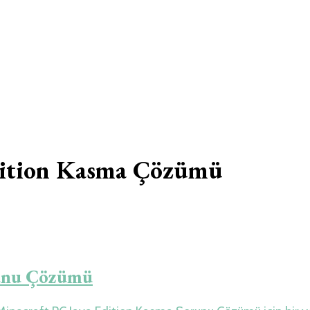
e Travel – Tur Re
dition Kasma Çözümü
runu Çözümü