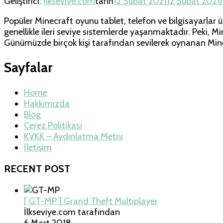
Geliştirici:
İlkseviye.com
tarih
12 Şubat 2021
12 Şubat 2021
Popüler Minecraft oyunu tablet, telefon ve bilgisayarla
genellikle ileri seviye sistemlerde yaşanmaktadır. Peki
Günümüzde birçok kişi tarafından sevilerek oynanan Minecra
Sayfalar
Home
Hakkımızda
Blog
Çerez Politikası
KVKK – Aydınlatma Metni
İletişim
RECENT POST
[ GT-MP ] Grand Theft Multiplayer
İlkseviye.com tarafından
6 Mart 2018