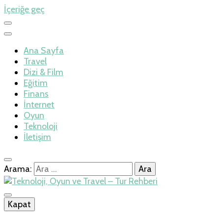
İçeriğe geç
Ana Sayfa
Travel
Dizi & Film
Eğitim
Finans
İnternet
Oyun
Teknoloji
İletişim
Arama:
İlkseviye
Kapat