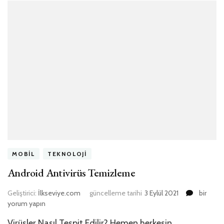
MOBIL
TEKNOLOJI
Android Antivirüs Temizleme
Android
Geliştirici:
İlkseviye.com
güncelleme tarihi
3 Eylül 2021
bir
Antivirüs
yorum yapın
Temizl
Virüsler Nasıl Tespit Edilir? Hemen herkesin
için