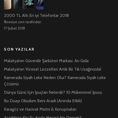
2000 TL Altı En iyi Telefonlar 2018
İlkseviye.com tarafından
17 Şubat 2018
SON YAZILAR
Malatya’nın Güvenilir Şarküteri Markası: Arı Gıda
Malatya’nın Yöresel Lezzetleri Artık Bir Tık Uzağınızda!
Kamerada Siyah Leke Neden Olur? Kamerada Siyah Leke
Çözümü
Dünya Günü İçin İpuçları Nelerdir? 10 Mükemmel İpucu
Bu Duayı Okudum Beni Aradı (Anında Etkili)
Karagöz ve Hacivat Metni & Konuşmaları
Aradığınız Kişi Şu Anda Meşgul Ne Demek?