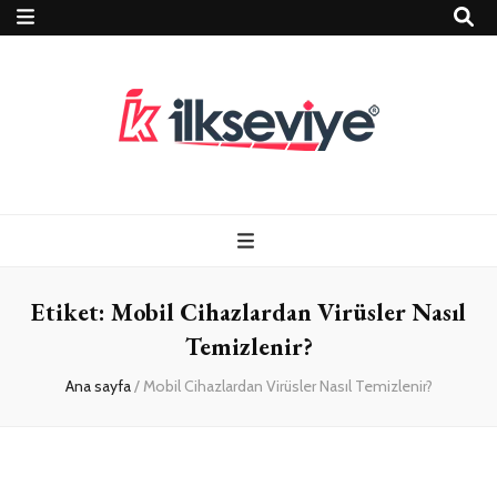
Teknoloji, Oyun
İlkseviye
ve Travel – Tur
Etiket:
Mobil Cihazlardan Virüsler Nasıl
Rehberi
Temizlenir?
Ana sayfa
/
Mobil Cihazlardan Virüsler Nasıl Temizlenir?