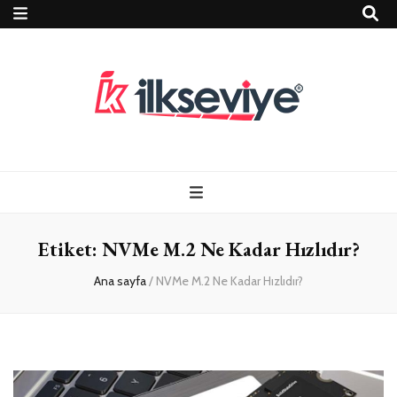
Teknoloji, Oyun
İlkseviye
ve Travel – Tur
Etiket:
NVMe M.2 Ne Kadar Hızlıdır?
Rehberi
Ana sayfa
/
NVMe M.2 Ne Kadar Hızlıdır?