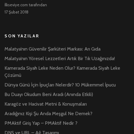
İlkseviye.com tarafından
17 Şubat 2018
SON YAZILAR
Malatya’nın Güvenilir Şarküteri Markası: Arı Gıda
Malatya’nın Yöresel Lezzetleri Artık Bir Tık Uzağınızda!
Kamerada Siyah Leke Neden Olur? Kamerada Siyah Leke
Çözümü
Dünya Günü İçin İpuçları Nelerdir? 10 Mükemmel İpucu
Bu Duayı Okudum Beni Aradı (Anında Etkili)
Karagöz ve Hacivat Metni & Konuşmaları
Aradığınız Kişi Şu Anda Meşgul Ne Demek?
PMAktif Giriş Yap – PMAktif Nedir ?
DNS ve URL – Ağ Tasarımı