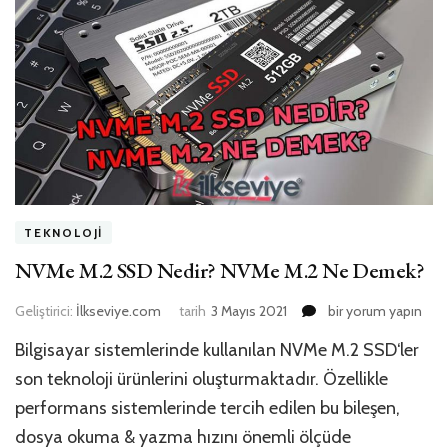
TEKNOLOJI
NVMe M.2 SSD Nedir? NVMe M.2 Ne Demek?
NVMe
Geliştirici:
İlkseviye.com
tarih
3 Mayıs 2021
bir yorum yapın
M.2
Bilgisayar sistemlerinde kullanılan NVMe M.2 SSD‘ler
SSD
Nedir?
son teknoloji ürünlerini oluşturmaktadır. Özellikle
NVMe
performans sistemlerinde tercih edilen bu bileşen,
M.2
dosya okuma & yazma hızını önemli ölçüde
Ne