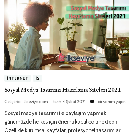
İNTERNET
İŞ
Sosyal Medya Tasarımı Hazırlama Siteleri 2021
Sosyal
Geliştirici:
İlkseviye.com
tarih
4 Şubat 2021
bir yorum yapın
Medya
Sosyal medya tasarımı ile paylaşım yapmak
Tasarımı
Hazırlama
günümüzde herkes için önemli kabul edilmektedir.
Siteleri
Özellikle kurumsal sayfalar, profesyonel tasarımlar
2021