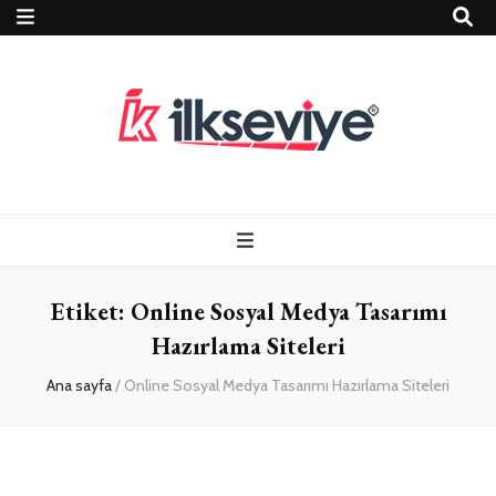
Teknoloji, Oyun
İlkseviye
ve Travel – Tur
Etiket:
Online Sosyal Medya Tasarımı
Rehberi
Hazırlama Siteleri
Ana sayfa
/
Online Sosyal Medya Tasarımı Hazırlama Siteleri