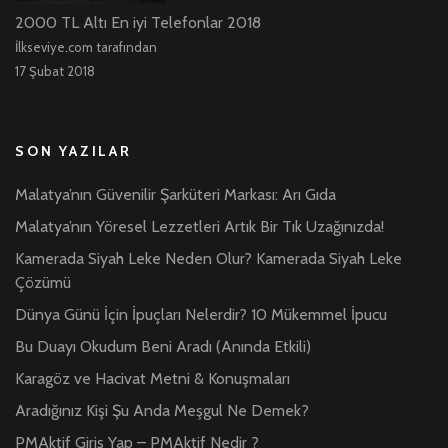
2000 TL Altı En iyi Telefonlar 2018
İlkseviye.com tarafından
17 Şubat 2018
SON YAZILAR
Malatya’nın Güvenilir Şarküteri Markası: Arı Gıda
Malatya’nın Yöresel Lezzetleri Artık Bir Tık Uzağınızda!
Kamerada Siyah Leke Neden Olur? Kamerada Siyah Leke
Çözümü
Dünya Günü İçin İpuçları Nelerdir? 10 Mükemmel İpucu
Bu Duayı Okudum Beni Aradı (Anında Etkili)
Karagöz ve Hacivat Metni & Konuşmaları
Aradığınız Kişi Şu Anda Meşgul Ne Demek?
PMAktif Giriş Yap – PMAktif Nedir ?