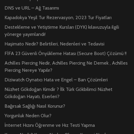
DNS ve URL – Ağ Tasarımı
Kapadokya Yeşil Tur Rezervasyon, 2023 Tur Fiyatları
Destekleme ve Yetiştirme Kursları (DYK) kılavuzuyla ilgili
yönerge yayımlandı!
Haşimato Nedir? Belirtileri, Nedenleri ve Tedavisi
FİFA 23 Güvenli Önyükleme Hatası (Secure Boot) Çözümü !!
Achilles Piercing Nedir, Achilles Piercing Ne Demek , Achilles
Piercing Nereye Yapılır?
Diziwatch Oynatıcı Hata ve Engel – Ban Çözümleri
Nüzhet Gökdoğan Kimdir ? İlk Türk Gökbilimci Nüzhet
Gökdoğan Hayatı, Eserleri?
Bağırsak Sağlığı Nasıl Korunur?
Yorgunluk Neden Olur?
İnternet Hızını Öğrenme ve Hız Testi Yapma