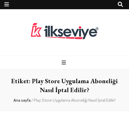
Teknoloji, Oyun
İlkseviye
ve Travel – Tur
Etiket:
Play Store Uygulama Aboneliği
Rehberi
Nasıl İptal Edilir?
Ana sayfa
/
Play Store Uygulama Aboneliği Nasıl İptal Edilir?