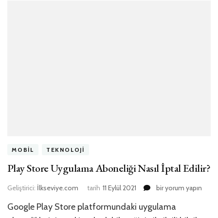
MOBIL
TEKNOLOJI
Play Store Uygulama Aboneliği Nasıl İptal Edilir?
Play
Geliştirici:
İlkseviye.com
tarih
11 Eylül 2021
bir yorum yapın
Store
Google Play Store platformundaki uygulama
Uygulama
Aboneliği