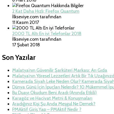
2 Kat Daha Hızlı; Firefox Quantum
İlkseviye.com tarafından
11 Kasım 2017
2000 TL Altı En iyi Telefonlar 2018
İlkseviye.com tarafından
17 Şubat 2018
Son Yazılar
Malatya’nın Güvenilir Şarküteri Markası: Arı Gıda
Malatya’nın Yöresel Lezzetleri Artık Bir Tık Uzağınız
Kamerada Siyah Leke Neden Olur? Kamerada Siya
Dünya Günü İçin İpuçları Nelerdir? 10 Mükemmel İp
Bu Duayı Okudum Beni Aradı (Anında Etkili)
Karagöz ve Hacivat Metni & Konuşmaları
Aradığınız Kişi Şu Anda Meşgul Ne Demek?
PMAktif Giriş Yap – PMAktif Nedir ?