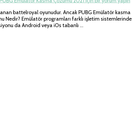
PUBG Emülatör Kasma Çözümü 2021 için
bir yorum yapın
nanan battelroyal oyunudur. Ancak PUBG Emülatör kasma p
Nedir? Emülatör programları farklı işletim sistemlerinde b
rsiyonu da Android veya iOs tabanlı …