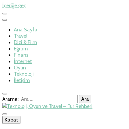
İçeriğe geç
Ana Sayfa
Travel
Dizi & Film
Eğitim
Finans
İnternet
Oyun
Teknoloji
İletişim
Arama:
İlkseviye
Kapat