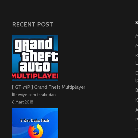
RECENT POST
M
M
K
L
D
İ
[ GT-MP ] Grand Theft Multiplayer
B
İlkseviye.com tarafından
K
6 Mart 2018
A
P
D