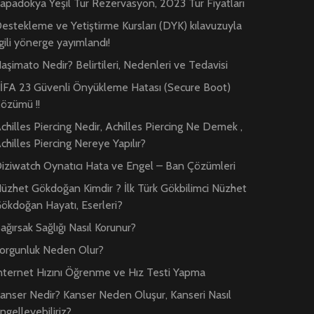
apadokya Yeşil Tur Rezervasyon, 2023 Tur Fiyatları
estekleme ve Yetiştirme Kursları (DYK) kılavuzuyla
lgili yönerge yayımlandı!
aşimato Nedir? Belirtileri, Nedenleri ve Tedavisi
İFA 23 Güvenli Önyükleme Hatası (Secure Boot)
özümü !!
chilles Piercing Nedir, Achilles Piercing Ne Demek ,
chilles Piercing Nereye Yapılır?
iziwatch Oynatıcı Hata ve Engel – Ban Çözümleri
üzhet Gökdoğan Kimdir ? İlk Türk Gökbilimci Nüzhet
ökdoğan Hayatı, Eserleri?
ağırsak Sağlığı Nasıl Korunur?
orgunluk Neden Olur?
nternet Hızını Öğrenme ve Hız Testi Yapma
anser Nedir? Kanser Neden Oluşur, Kanseri Nasıl
ngelleyebiliriz?