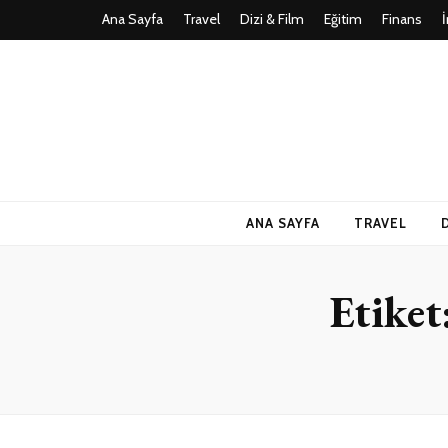
Ana Sayfa
Travel
Dizi & Film
Eğitim
Finans
Teknoloji, Oy
İlkseviye
ANA SAYFA
TRAVEL
Etiket