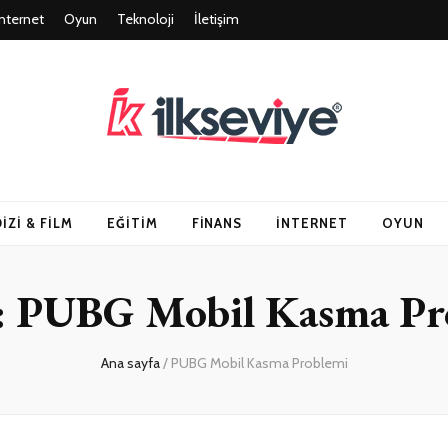
İnternet
Oyun
Teknoloji
İletişim
un ve Travel – Tu
DIZI & FILM
EĞITIM
FINANS
İNTERNET
OYUN
:
PUBG Mobil Kasma Pr
Ana sayfa
/
PUBG Mobil Kasma Problemi