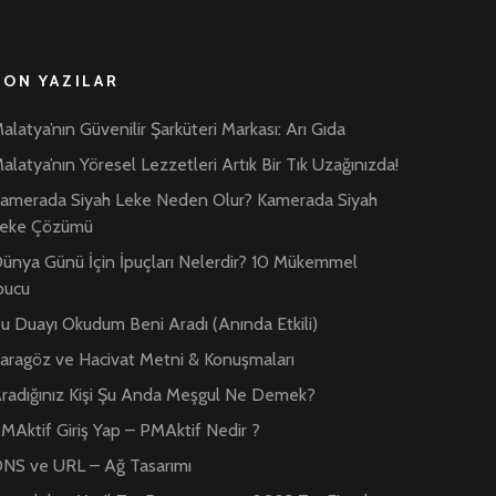
SON YAZILAR
alatya’nın Güvenilir Şarküteri Markası: Arı Gıda
alatya’nın Yöresel Lezzetleri Artık Bir Tık Uzağınızda!
amerada Siyah Leke Neden Olur? Kamerada Siyah
eke Çözümü
ünya Günü İçin İpuçları Nelerdir? 10 Mükemmel
pucu
u Duayı Okudum Beni Aradı (Anında Etkili)
aragöz ve Hacivat Metni & Konuşmaları
radığınız Kişi Şu Anda Meşgul Ne Demek?
MAktif Giriş Yap – PMAktif Nedir ?
NS ve URL – Ağ Tasarımı