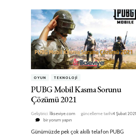
OYUN
TEKNOLOJI
PUBG Mobil Kasma Sorunu
Çözümü 2021
Geliştirici:
İlkseviye.com
güncelleme tarihi
4 Şubat 2021
PUBG
bir yorum yapın
Mobil
Günümüzde pek çok akıllı telafon PUBG
Kasma