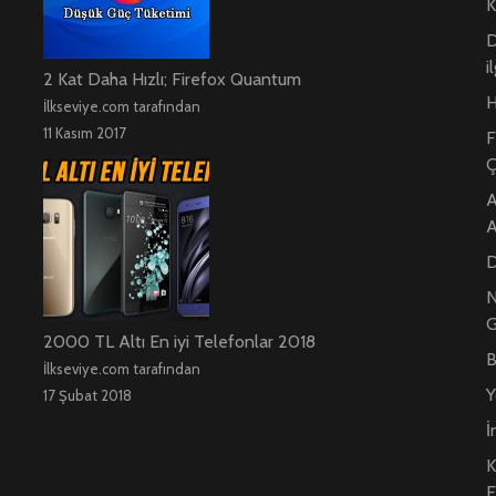
K
D
i
2 Kat Daha Hızlı; Firefox Quantum
H
İlkseviye.com tarafından
11 Kasım 2017
F
Ç
A
A
D
N
G
2000 TL Altı En iyi Telefonlar 2018
B
İlkseviye.com tarafından
Y
17 Şubat 2018
İ
K
E