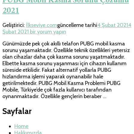
2021
Geliştirici:
İlkseviye.com
güncelleme tarihi
4 Şubat 2021
4
PUBG
Şubat 2021
bir yorum yapın
Mobil
Günümüzde pek çok akıllı telafon PUBG mobil kasma
Kasma
sorunu yaşamaktadır. Özellikle teknik özellikleri yetersiz
Sorunu
olan cihazlar daha çok kasma sorunu yaşatmaktadır.
Çözümü
Elbette kasma sorunu yaşanması için cihazın kullanım
2021
süreside etkilidir. Fakat alternatif yollarla PUBG
için
hızlandırma işlemi yaparak oynanabilir hale
getirilmektedir. PUBG Mobil Kasma Problemi PUBG
Mobile, Türkiye’de çok fazla kullanıcı tarafından
oynanmaktadır. Özellikle gençlerin beraber …
Sayfalar
Home
Hakkımızda