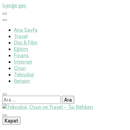
İçeriğe geç
Ana Sayfa
Travel
Dizi & Film
Eğitim
Finans
İnternet
Oyun
Teknoloji
İletişim
Arama:
İlkseviye
Kapat