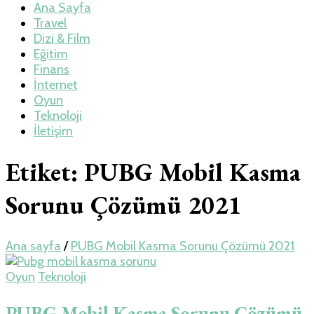
Teknoloji, Oyun
Ana Sayfa
Travel
Dizi & Film
ve Travel – Tur
Eğitim
Finans
İnternet
Rehberi
Oyun
Teknoloji
İletişim
Etiket:
PUBG Mobil Kasma
Sorunu Çözümü 2021
Ana sayfa
/
PUBG Mobil Kasma Sorunu Çözümü 2021
Oyun
Teknoloji
PUBG Mobil Kasma Sorunu Çözümü