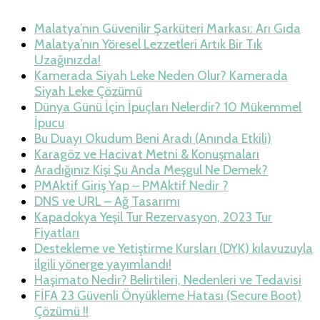
Malatya’nın Güvenilir Şarküteri Markası: Arı Gıda
Malatya’nın Yöresel Lezzetleri Artık Bir Tık
Uzağınızda!
Kamerada Siyah Leke Neden Olur? Kamerada
Siyah Leke Çözümü
Dünya Günü İçin İpuçları Nelerdir? 10 Mükemmel
İpucu
Bu Duayı Okudum Beni Aradı (Anında Etkili)
Karagöz ve Hacivat Metni & Konuşmaları
Aradığınız Kişi Şu Anda Meşgul Ne Demek?
PMAktif Giriş Yap – PMAktif Nedir ?
DNS ve URL – Ağ Tasarımı
Kapadokya Yeşil Tur Rezervasyon, 2023 Tur
Fiyatları
Destekleme ve Yetiştirme Kursları (DYK) kılavuzuyla
ilgili yönerge yayımlandı!
Haşimato Nedir? Belirtileri, Nedenleri ve Tedavisi
FİFA 23 Güvenli Önyükleme Hatası (Secure Boot)
Çözümü !!