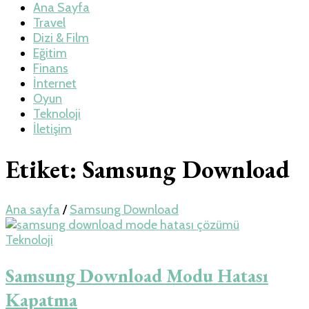
Teknoloji, Oyun
Ana Sayfa
Travel
Dizi & Film
ve Travel – Tur
Eğitim
Finans
İnternet
Rehberi
Oyun
Teknoloji
İletişim
Etiket:
Samsung Download
Ana sayfa
/
Samsung Download
Teknoloji
Samsung Download Modu Hatası
Kapatma