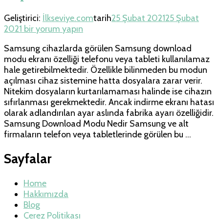
Geliştirici:
İlkseviye.com
tarih
25 Şubat 2021
25 Şubat
Samsung
2021
bir yorum yapın
Download
Samsung cihazlarda görülen Samsung download
Modu
modu ekranı özelliği telefonu veya tableti kullanılamaz
Hatası
hale getirebilmektedir. Özellikle bilinmeden bu modun
Kapatma
açılması cihaz sistemine hatta dosyalara zarar verir.
için
Nitekim dosyaların kurtarılamaması halinde ise cihazın
sıfırlanması gerekmektedir. Ancak indirme ekranı hatası
olarak adlandırılan ayar aslında fabrika ayarı özelliğidir.
Samsung Download Modu Nedir Samsung ve alt
firmaların telefon veya tabletlerinde görülen bu …
Sayfalar
Home
Hakkımızda
Blog
Çerez Politikası