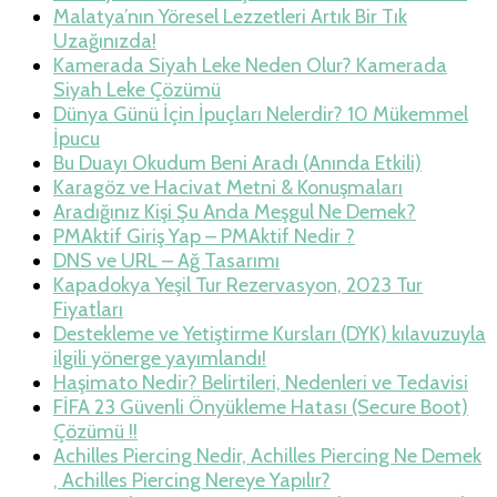
Malatya’nın Yöresel Lezzetleri Artık Bir Tık
Uzağınızda!
Kamerada Siyah Leke Neden Olur? Kamerada
Siyah Leke Çözümü
Dünya Günü İçin İpuçları Nelerdir? 10 Mükemmel
İpucu
Bu Duayı Okudum Beni Aradı (Anında Etkili)
Karagöz ve Hacivat Metni & Konuşmaları
Aradığınız Kişi Şu Anda Meşgul Ne Demek?
PMAktif Giriş Yap – PMAktif Nedir ?
DNS ve URL – Ağ Tasarımı
Kapadokya Yeşil Tur Rezervasyon, 2023 Tur
Fiyatları
Destekleme ve Yetiştirme Kursları (DYK) kılavuzuyla
ilgili yönerge yayımlandı!
Haşimato Nedir? Belirtileri, Nedenleri ve Tedavisi
FİFA 23 Güvenli Önyükleme Hatası (Secure Boot)
Çözümü !!
Achilles Piercing Nedir, Achilles Piercing Ne Demek
, Achilles Piercing Nereye Yapılır?