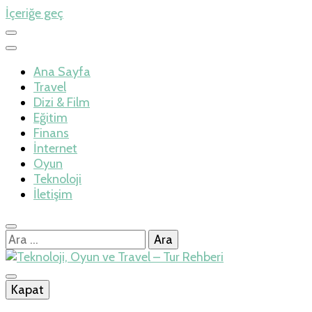
İçeriğe geç
Ana Sayfa
Travel
Dizi & Film
Eğitim
Finans
İnternet
Oyun
Teknoloji
İletişim
Arama:
İlkseviye
Kapat