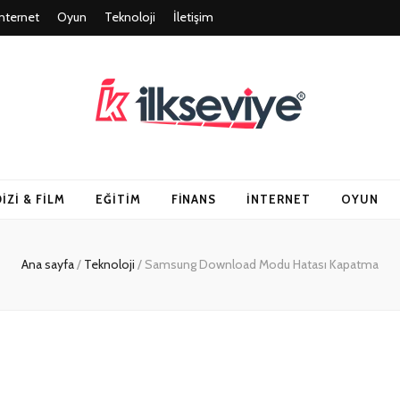
İnternet
Oyun
Teknoloji
İletişim
un ve Travel – Tu
DIZI & FILM
EĞITIM
FINANS
İNTERNET
OYUN
Ana sayfa
/
Teknoloji
/
Samsung Download Modu Hatası Kapatma