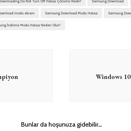
Downloading Do Not Turn Off Hatası Çözümü Nedir?
Samsung Download
ownload modu ekranı
Samsung Download Modu Hatası
Samsung Down
ung İndirme Modu Hatası Neden Olur?
mpiyon
Windows 10
Bunlar da hoşunuza gidebilir...
Teknoloji