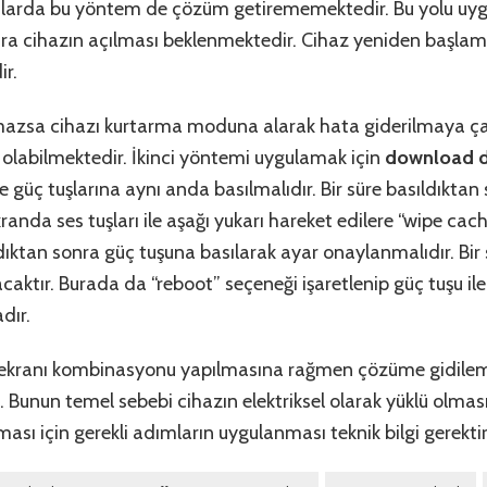
larda bu yöntem de çözüm getirememektedir. Bu yolu uyg
ra cihazın açılması beklenmektedir. Cihaz yeniden başlama
r.
mazsa cihazı kurtarma moduna alarak hata giderilmaya çal
labilmektedir. İkinci yöntemi uygulamak için
download do
güç tuşlarına aynı anda basılmalıdır. Bir süre basıldıktan 
randa ses tuşları ile aşağı yukarı hareket edilere “wipe cac
ldıktan sonra güç tuşuna basılarak ayar onaylanmalıdır. Bir
aktır. Burada da “reboot” seçeneği işaretlenip güç tuşu i
dır.
ranı kombinasyonu yapılmasına rağmen çözüme gidilemiyo
. Bunun temel sebebi cihazın elektriksel olarak yüklü olm
ması için gerekli adımların uygulanması teknik bilgi gerekti