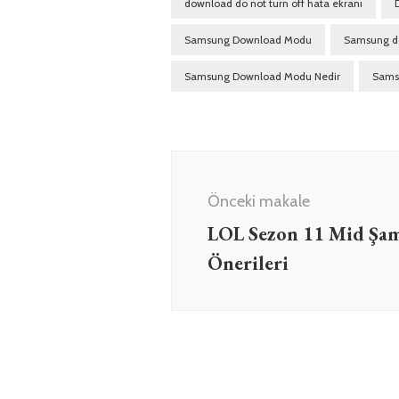
download do not turn off hata ekranı
Samsung Download Modu
Samsung d
Samsung Download Modu Nedir
Sams
Yazı
dolaşımı
Önceki makale
LOL Sezon 11 Mid Şa
Önerileri