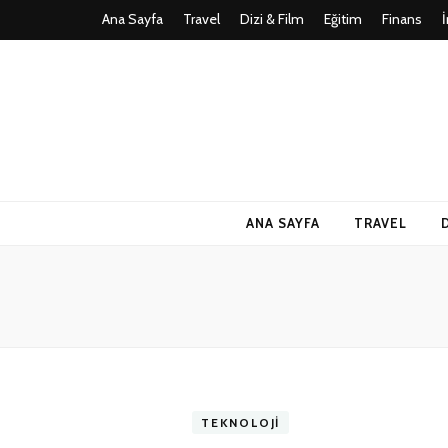
Ana Sayfa
Travel
Dizi & Film
Eğitim
Finans
Teknoloji, Oy
İlkseviye
ANA SAYFA
TRAVEL
TEKNOLOJI