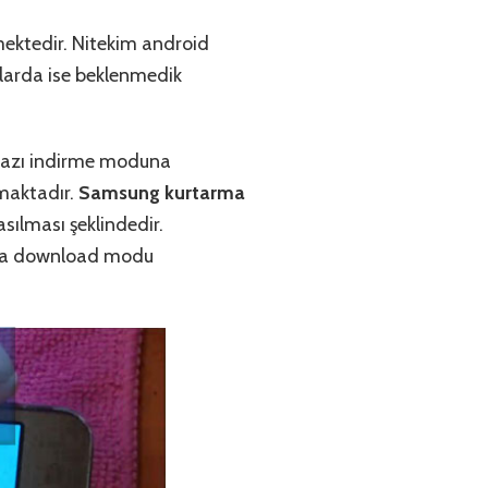
mektedir. Nitekim android
umlarda ise beklenmedik
ihazı indirme moduna
maktadır.
Samsung kurtarma
sılması şeklindedir.
nda download modu