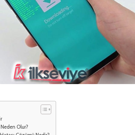
r
 Neden Olur?
 Hatası Çözümü Nedir?