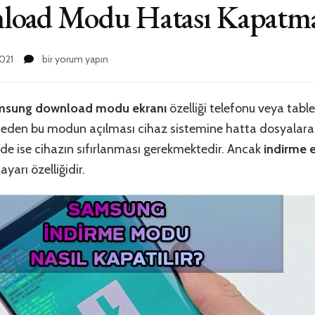
load Modu Hatası Kapatm
Samsung
021
bir yorum yapın
Download
Modu
Hatası
sung download modu ekranı
özelliği telefonu veya tabl
Kapatma
nmeden bu modun açılması cihaz sistemine hatta dosyalara 
için
de ise cihazın sıfırlanması gerekmektedir. Ancak
indirme e
yarı özelliğidir.