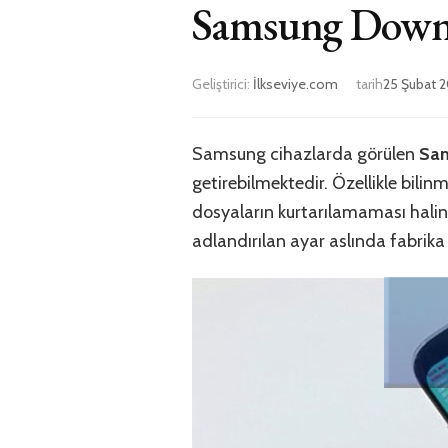
Samsung Down
Geliştirici:
İlkseviye.com
tarih
25 Şubat 2
Samsung cihazlarda görülen
Sam
getirebilmektedir. Özellikle bili
dosyaların kurtarılamaması halin
adlandırılan ayar aslında fabrika a