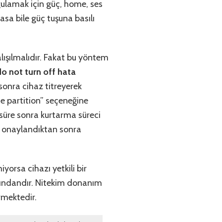
ulamak için güç, home, ses
sa bile güç tuşuna basılı
ışılmalıdır. Fakat bu yöntem
 not turn off hata
sonra cihaz titreyerek
he partition” seçeneğine
 süre sonra kurtarma süreci
le onaylandıktan sonra
rsa cihazı yetkili bir
asındandır. Nitekim donanım
rmektedir.