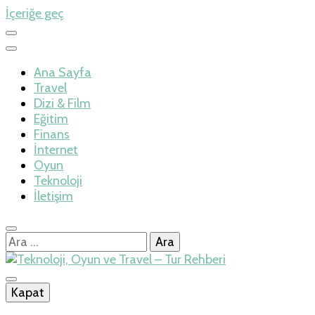
İçeriğe geç
Ana Sayfa
Travel
Dizi & Film
Eğitim
Finans
İnternet
Oyun
Teknoloji
İletişim
Arama:
İlkseviye
Kapat