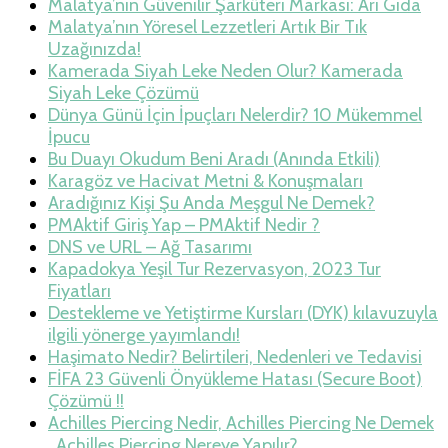
Malatya’nın Güvenilir Şarküteri Markası: Arı Gıda
Malatya’nın Yöresel Lezzetleri Artık Bir Tık
Uzağınızda!
Kamerada Siyah Leke Neden Olur? Kamerada
Siyah Leke Çözümü
Dünya Günü İçin İpuçları Nelerdir? 10 Mükemmel
İpucu
Bu Duayı Okudum Beni Aradı (Anında Etkili)
Karagöz ve Hacivat Metni & Konuşmaları
Aradığınız Kişi Şu Anda Meşgul Ne Demek?
PMAktif Giriş Yap – PMAktif Nedir ?
DNS ve URL – Ağ Tasarımı
Kapadokya Yeşil Tur Rezervasyon, 2023 Tur
Fiyatları
Destekleme ve Yetiştirme Kursları (DYK) kılavuzuyla
ilgili yönerge yayımlandı!
Haşimato Nedir? Belirtileri, Nedenleri ve Tedavisi
FİFA 23 Güvenli Önyükleme Hatası (Secure Boot)
Çözümü !!
Achilles Piercing Nedir, Achilles Piercing Ne Demek
, Achilles Piercing Nereye Yapılır?