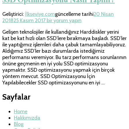
Geliştirici:
İlkseviye.com
güncelleme tarihi
20 Nisan
SSD
2018
25 Kasım 2017
bir yorum yapın
Optimizasyonu
Gelişen teknolojiler ile kullandığınız Harddiskler yerini
Nasıl
kat be kat hızlı olan SSD’lere bırakmaya başladı. SSD’ler
Yapılır?
ile yaptığımız işlemleri daha çabuk tamamlayabiliyoruz.
için
Aldığımız SSD’ler bazı durumlarda istediğimiz
performansı veremiyor. Bu tarz performans sorunlarının
önüne geçmenin en iyi yolu SSD optimizasyonu
yapmaktır. SSD optimizasyonu yapmak için birçok
yöntem mevcut. SSD Optimizasyonu İçin
Yapılabilecekler SSD optimizasyonunu en iyi …
Sayfalar
Home
Hakkımızda
Blog