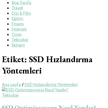
Teknoloji, Oyun
Ana Sayfa
Travel
Dizi & Film
ve Travel – Tur
Eğitim
Finans
İnternet
Rehberi
Oyun
Teknoloji
İletişim
Etiket:
SSD Hızlandırma
Yöntemleri
Ana sayfa
/
SSD Hızlandırma Yöntemleri
Teknoloji
SSD Optimizasyonu Nasıl Yapılır?