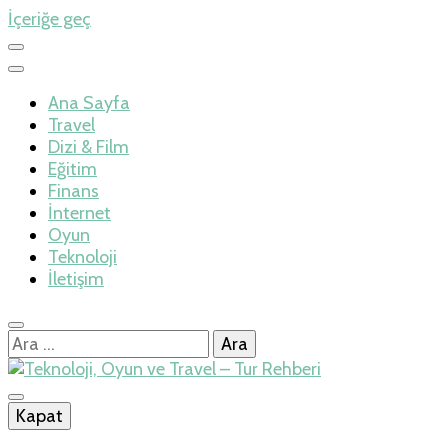
İçeriğe geç
Ana Sayfa
Travel
Dizi & Film
Eğitim
Finans
İnternet
Oyun
Teknoloji
İletişim
Arama:
İlkseviye
Kapat