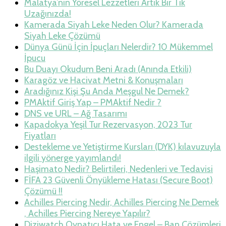
Malatya’nın Yöresel Lezzetleri Artık Bir Tık
Uzağınızda!
Kamerada Siyah Leke Neden Olur? Kamerada
Siyah Leke Çözümü
Dünya Günü İçin İpuçları Nelerdir? 10 Mükemmel
İpucu
Bu Duayı Okudum Beni Aradı (Anında Etkili)
Karagöz ve Hacivat Metni & Konuşmaları
Aradığınız Kişi Şu Anda Meşgul Ne Demek?
PMAktif Giriş Yap – PMAktif Nedir ?
DNS ve URL – Ağ Tasarımı
Kapadokya Yeşil Tur Rezervasyon, 2023 Tur
Fiyatları
Destekleme ve Yetiştirme Kursları (DYK) kılavuzuyla
ilgili yönerge yayımlandı!
Haşimato Nedir? Belirtileri, Nedenleri ve Tedavisi
FİFA 23 Güvenli Önyükleme Hatası (Secure Boot)
Çözümü !!
Achilles Piercing Nedir, Achilles Piercing Ne Demek
, Achilles Piercing Nereye Yapılır?
Diziwatch Oynatıcı Hata ve Engel – Ban Çözümleri