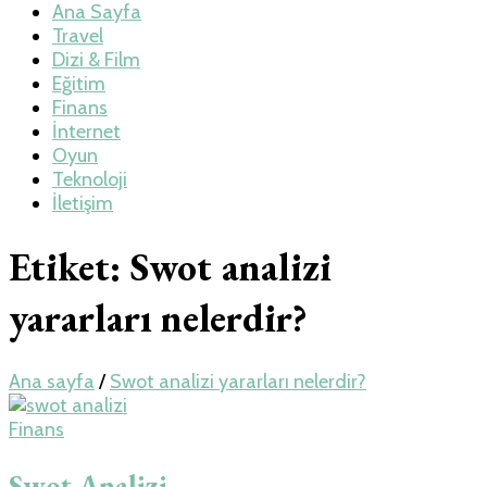
Teknoloji, Oyun
Ana Sayfa
Travel
Dizi & Film
ve Travel – Tur
Eğitim
Finans
İnternet
Rehberi
Oyun
Teknoloji
İletişim
Etiket:
Swot analizi
yararları nelerdir?
Ana sayfa
/
Swot analizi yararları nelerdir?
Finans
Swot Analizi