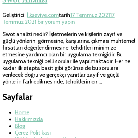
Geliştirici:
İlkseviye.com
tarih
17 Temmuz 2021
17
Swot
Temmuz 2021
bir yorum yapın
Analizi
Swot analizi nedir? İşletmelerin ve kişilerin zayıf ve
için
güçlü yönlerini görmesine, karşılarına çıkması muhtemel
fırsatları değerlendirmesine, tehditleri minimize
etmesine yardımcı olan bir uygulama tekniğidir. Bu
uygulama tekniği belli sorular ile yapılmaktadır. Her ne
kadar ilk etapta basit gibi görünse de bu sorulara
verilecek doğru ve gerçekçi yanıtlar zayıf ve güçlü
yönlerin fark edilmesinde, tehditlerin en …
Sayfalar
Home
Hakkımızda
Blog
Çerez Politikası