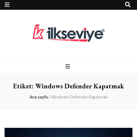
Teknoloji, Oyun
İlkseviye
ve Travel – Tur
Etiket:
Windows Defender Kapatmak
Rehberi
Ana sayfa
/
Windows Defender Kapatmak