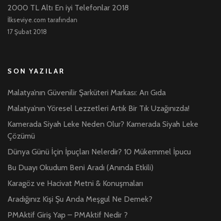
2000 TL Altı En iyi Telefonlar 2018
İlkseviye.com tarafından
17 Şubat 2018
SON YAZILAR
Malatya’nın Güvenilir Şarküteri Markası: Arı Gıda
Malatya’nın Yöresel Lezzetleri Artık Bir Tık Uzağınızda!
Kamerada Siyah Leke Neden Olur? Kamerada Siyah Leke
Çözümü
Dünya Günü İçin İpuçları Nelerdir? 10 Mükemmel İpucu
Bu Duayı Okudum Beni Aradı (Anında Etkili)
Karagöz ve Hacivat Metni & Konuşmaları
Aradığınız Kişi Şu Anda Meşgul Ne Demek?
PMAktif Giriş Yap – PMAktif Nedir ?