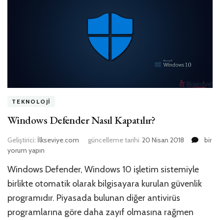
TEKNOLOJI
Windows Defender Nasıl Kapatılır?
Wind
Geliştirici:
İlkseviye.com
güncelleme tarihi
20 Nisan 2018
bir
Defe
yorum yapın
Nasıl
Windows Defender, Windows 10 işletim sistemiyle
Kapatı
için
birlikte otomatik olarak bilgisayara kurulan güvenlik
programıdır. Piyasada bulunan diğer antivirüs
programlarına göre daha zayıf olmasına rağmen