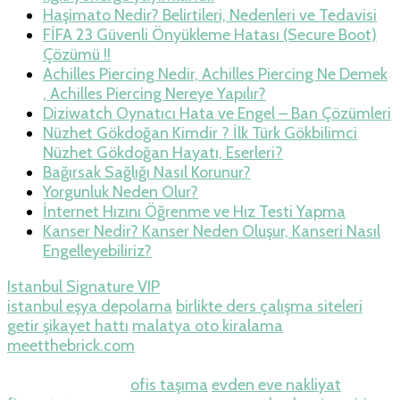
Haşimato Nedir? Belirtileri, Nedenleri ve Tedavisi
FİFA 23 Güvenli Önyükleme Hatası (Secure Boot)
Çözümü !!
Achilles Piercing Nedir, Achilles Piercing Ne Demek
, Achilles Piercing Nereye Yapılır?
Diziwatch Oynatıcı Hata ve Engel – Ban Çözümleri
Nüzhet Gökdoğan Kimdir ? İlk Türk Gökbilimci
Nüzhet Gökdoğan Hayatı, Eserleri?
Bağırsak Sağlığı Nasıl Korunur?
Yorgunluk Neden Olur?
İnternet Hızını Öğrenme ve Hız Testi Yapma
Kanser Nedir? Kanser Neden Oluşur, Kanseri Nasıl
Engelleyebiliriz?
Istanbul Signature VIP
istanbul eşya depolama
birlikte ders çalışma siteleri
getir şikayet hattı
malatya oto kiralama
meetthebrick.com
Betpasgiris.vip
restbetgiris.co
betpastakip.com
restbet.com
betpas.com
restbettakip.com
ofis taşıma
evden eve nakliyat