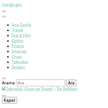
İçeriğe geç
Ana Sayfa
Travel
Dizi & Film
Eğitim
Finans
İnternet
Oyun
Teknoloji
İletişim
Arama:
İlkseviye
Kapat