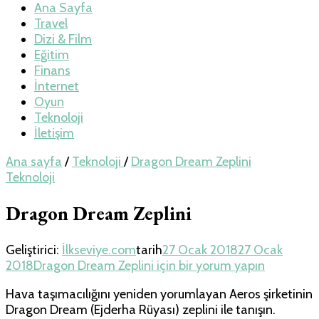
Teknoloji, Oyun
Ana Sayfa
Travel
Dizi & Film
ve Travel – Tur
Eğitim
Finans
İnternet
Rehberi
Oyun
Teknoloji
İletişim
Ana sayfa
/
Teknoloji
/
Dragon Dream Zeplini
Teknoloji
Dragon Dream Zeplini
Geliştirici:
İlkseviye.com
tarih
27 Ocak 2018
27 Ocak
2018
Dragon Dream Zeplini için
bir yorum yapın
Hava taşımacılığını yeniden yorumlayan Aeros şirketinin
Dragon Dream (Ejderha Rüyası) zeplini ile tanışın.