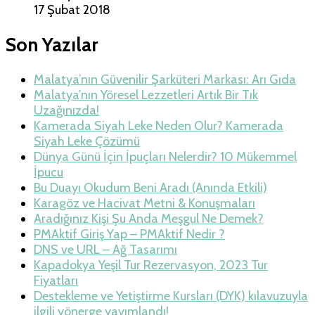
17 Şubat 2018
Son Yazılar
Malatya’nın Güvenilir Şarküteri Markası: Arı Gıda
Malatya’nın Yöresel Lezzetleri Artık Bir Tık
Uzağınızda!
Kamerada Siyah Leke Neden Olur? Kamerada
Siyah Leke Çözümü
Dünya Günü İçin İpuçları Nelerdir? 10 Mükemmel
İpucu
Bu Duayı Okudum Beni Aradı (Anında Etkili)
Karagöz ve Hacivat Metni & Konuşmaları
Aradığınız Kişi Şu Anda Meşgul Ne Demek?
PMAktif Giriş Yap – PMAktif Nedir ?
DNS ve URL – Ağ Tasarımı
Kapadokya Yeşil Tur Rezervasyon, 2023 Tur
Fiyatları
Destekleme ve Yetiştirme Kursları (DYK) kılavuzuyla
ilgili yönerge yayımlandı!