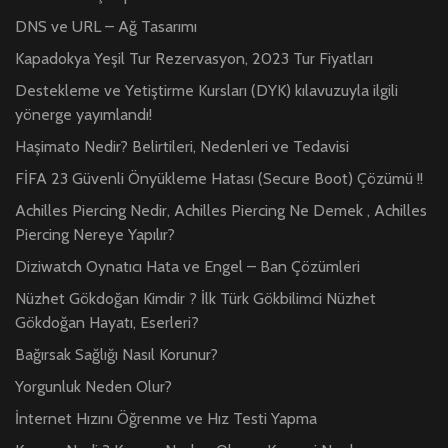
DNS ve URL – Ağ Tasarımı
Kapadokya Yeşil Tur Rezervasyon, 2023 Tur Fiyatları
Destekleme ve Yetiştirme Kursları (DYK) kılavuzuyla ilgili
yönerge yayımlandı!
Haşimato Nedir? Belirtileri, Nedenleri ve Tedavisi
FİFA 23 Güvenli Önyükleme Hatası (Secure Boot) Çözümü !!
Achilles Piercing Nedir, Achilles Piercing Ne Demek , Achilles
Piercing Nereye Yapılır?
Diziwatch Oynatıcı Hata ve Engel – Ban Çözümleri
Nüzhet Gökdoğan Kimdir ? İlk Türk Gökbilimci Nüzhet
Gökdoğan Hayatı, Eserleri?
Bağırsak Sağlığı Nasıl Korunur?
Yorgunluk Neden Olur?
İnternet Hızını Öğrenme ve Hız Testi Yapma