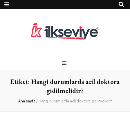
Teknoloji, Oyun
İlkseviye
ve Travel – Tur
Etiket:
Hangi durumlarda acil doktora
Rehberi
gidilmelidir?
Ana sayfa
/
Hangi durumlarda acil doktora gidilmelidir?