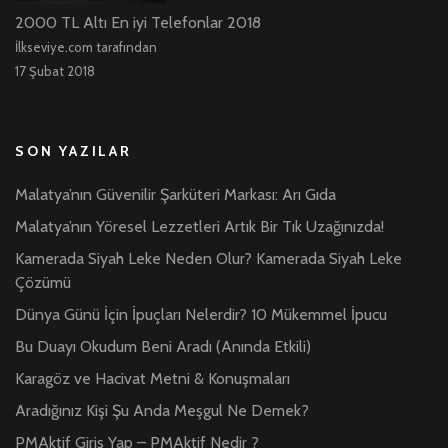
2000 TL Altı En iyi Telefonlar 2018
İlkseviye.com tarafından
17 Şubat 2018
SON YAZILAR
Malatya’nın Güvenilir Şarküteri Markası: Arı Gıda
Malatya’nın Yöresel Lezzetleri Artık Bir Tık Uzağınızda!
Kamerada Siyah Leke Neden Olur? Kamerada Siyah Leke
Çözümü
Dünya Günü İçin İpuçları Nelerdir? 10 Mükemmel İpucu
Bu Duayı Okudum Beni Aradı (Anında Etkili)
Karagöz ve Hacivat Metni & Konuşmaları
Aradığınız Kişi Şu Anda Meşgul Ne Demek?
PMAktif Giriş Yap – PMAktif Nedir ?