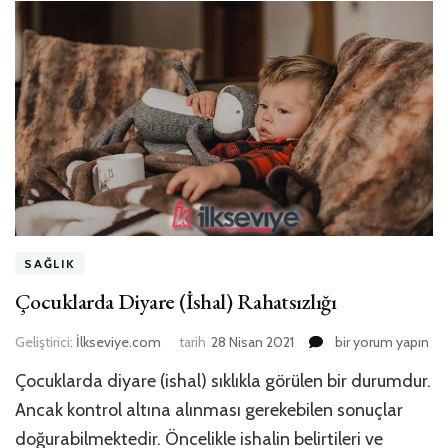
SAĞLIK
Çocuklarda Diyare (İshal) Rahatsızlığı
Çocuklarda
Geliştirici:
İlkseviye.com
tarih
28 Nisan 2021
bir yorum yapın
Diyare
Çocuklarda diyare (ishal) sıklıkla görülen bir durumdur.
(İshal)
Rahatsızlığı
Ancak kontrol altına alınması gerekebilen sonuçlar
için
doğurabilmektedir. Öncelikle ishalin belirtileri ve