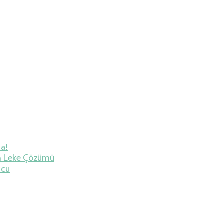
da!
h Leke Çözümü
ucu