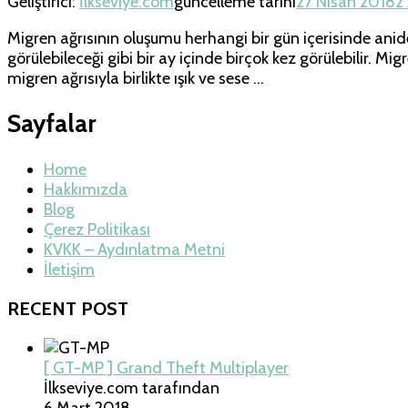
Geliştirici:
İlkseviye.com
güncelleme tarihi
27 Nisan 2018
2
Migren ağrısının oluşumu herhangi bir gün içerisinde aniden 
görülebileceği gibi bir ay içinde birçok kez görülebilir. Mi
migren ağrısıyla birlikte ışık ve sese …
Sayfalar
Home
Hakkımızda
Blog
Çerez Politikası
KVKK – Aydınlatma Metni
İletişim
RECENT POST
[ GT-MP ] Grand Theft Multiplayer
İlkseviye.com tarafından
6 Mart 2018