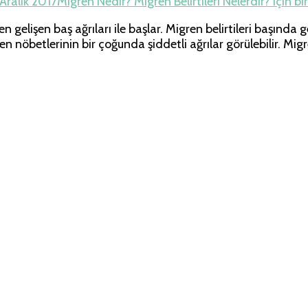
 Aralık 2017
Migren Nedir? Migren Belirtileri Nelerdir? için
bi
gelişen baş ağrıları ile başlar. Migren belirtileri başında g
gren nöbetlerinin bir çoğunda şiddetli ağrılar görülebilir. Mi