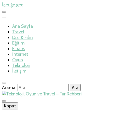
İçeriğe geç
Ana Sayfa
Travel
Dizi & Film
Eğitim
Finans
İnternet
Oyun
Teknoloji
İletişim
Arama:
İlkseviye
Kapat