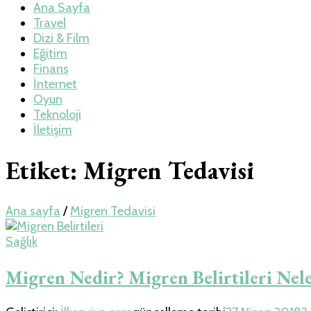
Teknoloji, Oyun v
Ana Sayfa
Travel
Dizi & Film
Eğitim
Finans
İnternet
Oyun
Teknoloji
İletişim
Etiket:
Migren Tedavisi
Ana sayfa
/
Migren Tedavisi
Sağlık
Migren Nedir? Migren Belirtileri Nel