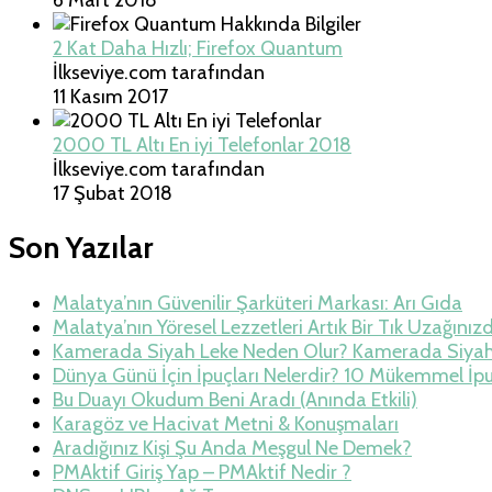
2 Kat Daha Hızlı; Firefox Quantum
İlkseviye.com tarafından
11 Kasım 2017
2000 TL Altı En iyi Telefonlar 2018
İlkseviye.com tarafından
17 Şubat 2018
Son Yazılar
Malatya’nın Güvenilir Şarküteri Markası: Arı Gıda
Malatya’nın Yöresel Lezzetleri Artık Bir Tık Uzağınız
Kamerada Siyah Leke Neden Olur? Kamerada Siya
Dünya Günü İçin İpuçları Nelerdir? 10 Mükemmel İp
Bu Duayı Okudum Beni Aradı (Anında Etkili)
Karagöz ve Hacivat Metni & Konuşmaları
Aradığınız Kişi Şu Anda Meşgul Ne Demek?
PMAktif Giriş Yap – PMAktif Nedir ?