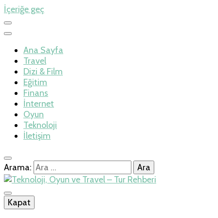
İçeriğe geç
Ana Sayfa
Travel
Dizi & Film
Eğitim
Finans
İnternet
Oyun
Teknoloji
İletişim
Arama:
İlkseviye
Kapat