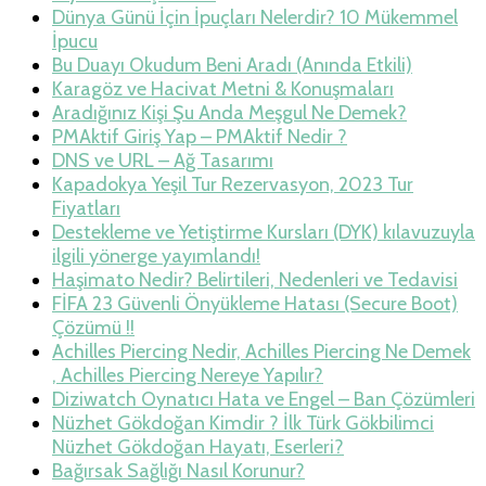
Dünya Günü İçin İpuçları Nelerdir? 10 Mükemmel
İpucu
Bu Duayı Okudum Beni Aradı (Anında Etkili)
Karagöz ve Hacivat Metni & Konuşmaları
Aradığınız Kişi Şu Anda Meşgul Ne Demek?
PMAktif Giriş Yap – PMAktif Nedir ?
DNS ve URL – Ağ Tasarımı
Kapadokya Yeşil Tur Rezervasyon, 2023 Tur
Fiyatları
Destekleme ve Yetiştirme Kursları (DYK) kılavuzuyla
ilgili yönerge yayımlandı!
Haşimato Nedir? Belirtileri, Nedenleri ve Tedavisi
FİFA 23 Güvenli Önyükleme Hatası (Secure Boot)
Çözümü !!
Achilles Piercing Nedir, Achilles Piercing Ne Demek
, Achilles Piercing Nereye Yapılır?
Diziwatch Oynatıcı Hata ve Engel – Ban Çözümleri
Nüzhet Gökdoğan Kimdir ? İlk Türk Gökbilimci
Nüzhet Gökdoğan Hayatı, Eserleri?
Bağırsak Sağlığı Nasıl Korunur?