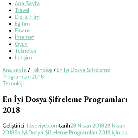
Teknoloji, Oyun
Ana Sayfa
Travel
Dizi & Film
ve Travel – Tur
Eğitim
Finans
İnternet
Rehberi
Oyun
Teknoloji
İletişim
Ana sayfa
/
Teknoloji
/
En İyi Dosya Şifreleme
Programları 2018
Teknoloji
En İyi Dosya Şifreleme Programları
2018
Geliştirici:
İlkseviye.com
tarih
28 Nisan 2018
28 Nisan
2018
En İyi Dosya Şifreleme Programları 2018 için
bir