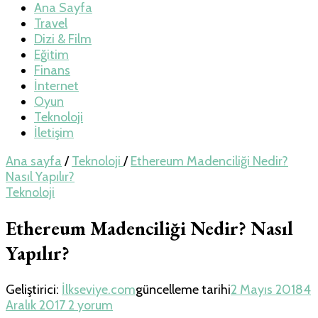
Teknoloji, Oyun
Ana Sayfa
Travel
Dizi & Film
ve Travel – Tur
Eğitim
Finans
İnternet
Rehberi
Oyun
Teknoloji
İletişim
Ana sayfa
/
Teknoloji
/
Ethereum Madenciliği Nedir?
Nasıl Yapılır?
Teknoloji
Ethereum Madenciliği Nedir? Nasıl
Yapılır?
Geliştirici:
İlkseviye.com
güncelleme tarihi
2 Mayıs 2018
4
Ethereum
Aralık 2017
2 yorum