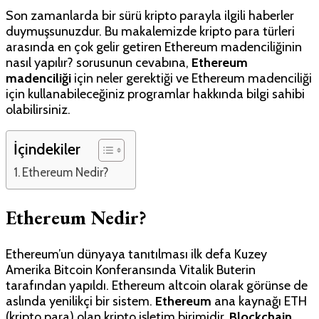
Madenciliği
Son zamanlarda bir sürü kripto parayla ilgili haberler
Nedir?
duymuşsunuzdur. Bu makalemizde kripto para türleri
Nasıl
arasında en çok gelir getiren Ethereum madenciliğinin
Yapılır?
nasıl yapılır? sorusunun cevabına,
Ethereum
için
madenciliği
için neler gerektiği ve Ethereum madenciliği
için kullanabileceğiniz programlar hakkında bilgi sahibi
olabilirsiniz.
İçindekiler
Ethereum Nedir?
Ethereum Nedir?
Ethereum’un dünyaya tanıtılması ilk defa Kuzey
Amerika Bitcoin Konferansında Vitalik Buterin
tarafından yapıldı. Ethereum altcoin olarak görünse de
aslında yenilikçi bir sistem.
Ethereum
ana kaynağı ETH
(kripto para) olan kripto işletim birimidir.
Blockchain