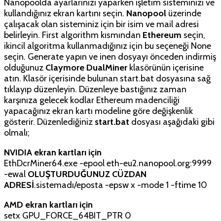
Nanopoolda ayarlarınızı yaparken işletim sisteminizi ve
kullandığınız ekran kartını seçin.
Nanopool
üzerinde
çalışacak olan sisteminiz için bir isim ve mail adresi
belirleyin. First algorithm kısmından
Ethereum
seçin,
ikincil algoritma kullanmadığınız için bu seçeneği None
seçin. Generate yapın ve inen dosyayı önceden indirmiş
olduğunuz
Claymore DualMiner
klasörünün içerisine
atın. Klasör içerisinde bulunan start.bat dosyasına sağ
tıklayıp düzenleyin. Düzenleye bastığınız zaman
karşınıza gelecek kodlar Ethereum madenciliği
yapacağınız ekran kartı modeline göre değişkenlik
gösterir. Düzenlediğiniz
start.bat
dosyası aşağıdaki gibi
olmalı;
NVIDIA ekran kartları için
EthDcrMiner64.exe -epool eth-eu2.nanopool.org:9999
-ewal
OLUŞTURDUĞUNUZ CÜZDAN
ADRESİ
.sistemadı/eposta -epsw x -mode 1 -ftime 10
AMD ekran kartları için
setx GPU_FORCE_64BIT_PTR 0