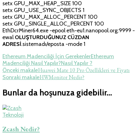
setx GPU_MAX_HEAP_SIZE 100
setx GPU_USE_SYNC_OBJECTS 1
setx GPU_MAX_ALLOC_PERCENT 100
setx GPU_SINGLE_ALLOC_PERCENT 100
EthDcrMiner64.exe -epool eth-eu1.nanopool.org:9999 -
ewal
OLUŞTURDUĞUNUZ CÜZDAN
ADRESİ
.sistemadı/eposta -mode 1
Ethereum Madenciliği İçin Gerekenler
Ethereum
Madenciliği Nasıl Yapılır?
Nasıl Yapılır ?
Yazı
Huawei Mate 10 Pro Özellikleri ve Fiyatı
Önceki makale
HWMonitor Nedir?
Sonraki makale
dolaşımı
Bunlar da hoşunuza gidebilir...
Teknoloji
Zcash Nedir?