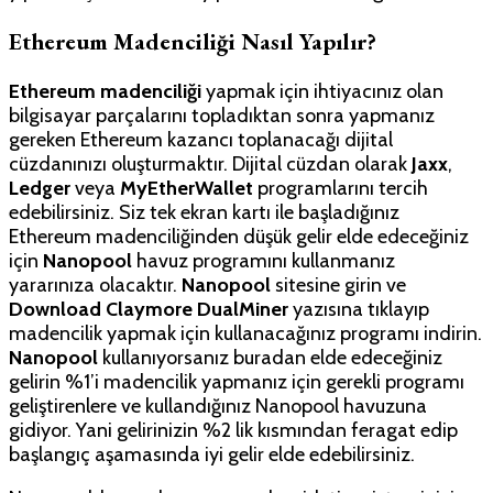
Ethereum Madenciliği Nasıl Yapılır?
Ethereum madenciliği
yapmak için ihtiyacınız olan
bilgisayar parçalarını topladıktan sonra yapmanız
gereken Ethereum kazancı toplanacağı dijital
cüzdanınızı oluşturmaktır. Dijital cüzdan olarak
Jaxx
,
Ledger
veya
MyEtherWallet
programlarını tercih
edebilirsiniz. Siz tek ekran kartı ile başladığınız
Ethereum madenciliğinden düşük gelir elde edeceğiniz
için
Nanopool
havuz programını kullanmanız
yararınıza olacaktır.
Nanopool
sitesine girin ve
Download Claymore DualMiner
yazısına tıklayıp
madencilik yapmak için kullanacağınız programı indirin.
Nanopool
kullanıyorsanız buradan elde edeceğiniz
gelirin %1’i madencilik yapmanız için gerekli programı
geliştirenlere ve kullandığınız Nanopool havuzuna
gidiyor. Yani gelirinizin %2 lik kısmından feragat edip
başlangıç aşamasında iyi gelir elde edebilirsiniz.