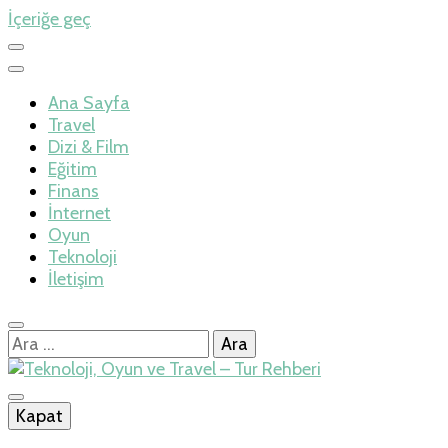
İçeriğe geç
Ana Sayfa
Travel
Dizi & Film
Eğitim
Finans
İnternet
Oyun
Teknoloji
İletişim
Arama:
İlkseviye
Kapat