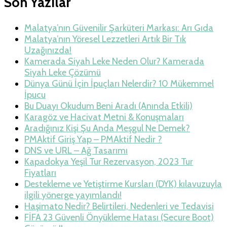
Son Yazılar
Malatya’nın Güvenilir Şarküteri Markası: Arı Gıda
Malatya’nın Yöresel Lezzetleri Artık Bir Tık
Uzağınızda!
Kamerada Siyah Leke Neden Olur? Kamerada
Siyah Leke Çözümü
Dünya Günü İçin İpuçları Nelerdir? 10 Mükemmel
İpucu
Bu Duayı Okudum Beni Aradı (Anında Etkili)
Karagöz ve Hacivat Metni & Konuşmaları
Aradığınız Kişi Şu Anda Meşgul Ne Demek?
PMAktif Giriş Yap – PMAktif Nedir ?
DNS ve URL – Ağ Tasarımı
Kapadokya Yeşil Tur Rezervasyon, 2023 Tur
Fiyatları
Destekleme ve Yetiştirme Kursları (DYK) kılavuzuyla
ilgili yönerge yayımlandı!
Haşimato Nedir? Belirtileri, Nedenleri ve Tedavisi
FİFA 23 Güvenli Önyükleme Hatası (Secure Boot)