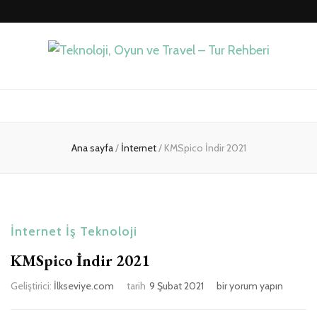
Teknoloji, Oyun
İlkseviye
ve Travel – Tur
Ana sayfa
/
İnternet
/
KMSpico İndir 2021
Rehberi
İnternet
İş
Teknoloji
KMSpico İndir 2021
Geliştirici:
İlkseviye.com
tarih
9 Şubat 2021
KMSpico
bir yorum yapın
İndir
2021