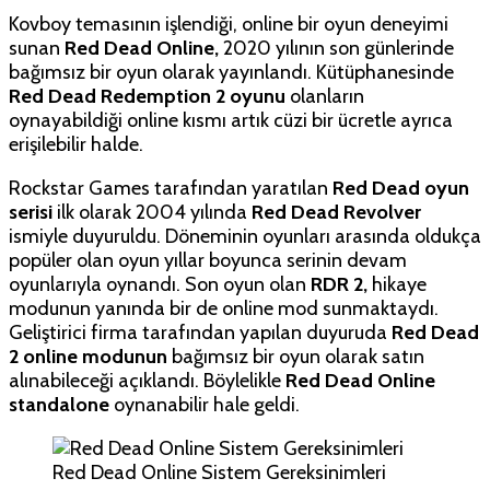
Dead
Kovboy temasının işlendiği, online bir oyun deneyimi
Online
sunan
Red Dead Online,
2020 yılının son günlerinde
Nedir?
bağımsız bir oyun olarak yayınlandı. Kütüphanesinde
Sistem
Red Dead Redemption 2 oyunu
olanların
Gereksinimleri
oynayabildiği online kısmı artık cüzi bir ücretle ayrıca
için
erişilebilir halde.
Rockstar Games tarafından yaratılan
Red Dead oyun
serisi
ilk olarak 2004 yılında
Red Dead Revolver
ismiyle duyuruldu. Döneminin oyunları arasında oldukça
popüler olan oyun yıllar boyunca serinin devam
oyunlarıyla oynandı. Son oyun olan
RDR 2,
hikaye
modunun yanında bir de online mod sunmaktaydı.
Geliştirici firma tarafından yapılan duyuruda
Red Dead
2 online modunun
bağımsız bir oyun olarak satın
alınabileceği açıklandı. Böylelikle
Red Dead Online
standalone
oynanabilir hale geldi.
Red Dead Online Sistem Gereksinimleri