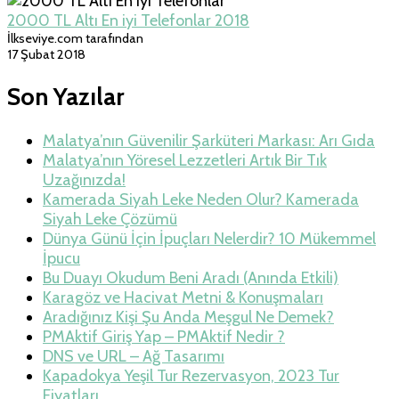
2000 TL Altı En iyi Telefonlar 2018
İlkseviye.com tarafından
17 Şubat 2018
Son Yazılar
Malatya’nın Güvenilir Şarküteri Markası: Arı Gıda
Malatya’nın Yöresel Lezzetleri Artık Bir Tık
Uzağınızda!
Kamerada Siyah Leke Neden Olur? Kamerada
Siyah Leke Çözümü
Dünya Günü İçin İpuçları Nelerdir? 10 Mükemmel
İpucu
Bu Duayı Okudum Beni Aradı (Anında Etkili)
Karagöz ve Hacivat Metni & Konuşmaları
Aradığınız Kişi Şu Anda Meşgul Ne Demek?
PMAktif Giriş Yap – PMAktif Nedir ?
DNS ve URL – Ağ Tasarımı
Kapadokya Yeşil Tur Rezervasyon, 2023 Tur
Fiyatları