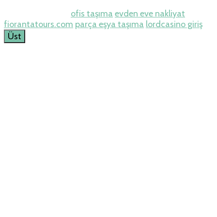
betpastakip.com
restbet.com
betpas.com
restbettakip.com
ofis taşıma
evden eve nakliyat
fiorantatours.com
parça eşya taşıma
lordcasino giriş
casino
ilbet
Üst
siteleri
ilbet
ilbet
ilbet
ilbet
ilbet
deneme
bonusu
deneme
bonusu
-
-
-
-
mersobahisyenigiris.com
-
-
-