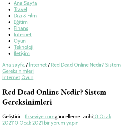
Teknoloji, Oyun
Ana Sayfa
Travel
Dizi & Film
ve Travel – Tur
Eğitim
Finans
İnternet
Rehberi
Oyun
Teknoloji
İletişim
Ana sayfa
/
İnternet
/
Red Dead Online Nedir? Sistem
Gereksinimleri
İnternet
Oyun
Red Dead Online Nedir? Sistem
Gereksinimleri
Geliştirici:
İlkseviye.com
güncelleme tarihi
10 Ocak
Red
2021
10 Ocak 2021
bir yorum yapın