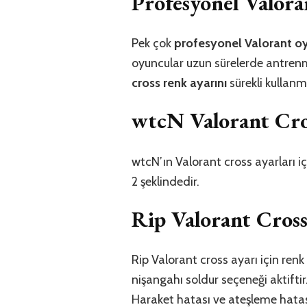
Profesyonel Valoran
Pek çok
profesyonel Valorant o
oyuncular uzun sürelerde antren
cross renk ayarını
sürekli kullan
wtcN Valorant Cro
wtcN’ın Valorant cross ayarları için
2 şeklindedir.
Rip Valorant Cross
Rip Valorant cross ayarı için ren
nişangahı soldur seçeneği aktiftir.
Haraket hatası ve ateşleme hata