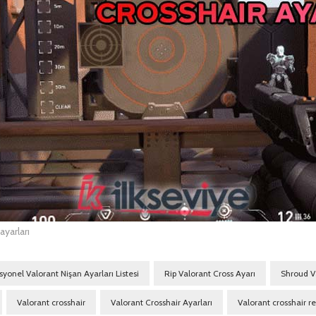
ayarları
syonel Valorant Nişan Ayarları Listesi
Rip Valorant Cross Ayarı
Shroud V
Valorant crosshair
Valorant Crosshair Ayarları
Valorant crosshair re