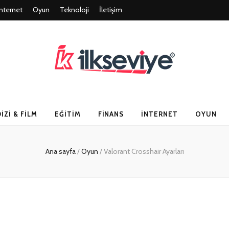
İnternet
Oyun
Teknoloji
İletişim
un ve Travel – Tu
DIZI & FILM
EĞITIM
FINANS
İNTERNET
OYUN
Ana sayfa
/
Oyun
/
Valorant Crosshair Ayarları