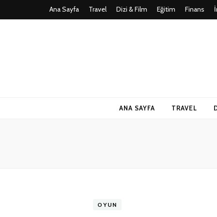
Ana Sayfa
Travel
Dizi & Film
Eğitim
Finans
Teknoloji, Oy
İlkseviye
ANA SAYFA
TRAVEL
OYUN