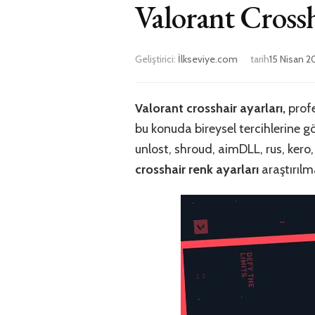
Valorant Crossh
Geliştirici:
İlkseviye.com
tarih
15 Nisan 2
Valorant crosshair ayarları,
profe
bu konuda bireysel tercihlerine 
unlost, shroud, aimDLL, rus, ke
crosshair renk ayarları
araştırılm