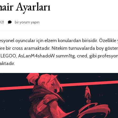
air Ayarları
Valorant
021
bir yorum yapın
Crosshair
Ayarları
için
syonel oyuncular için elzem konulardan birisidir. Özellikle
göre bir cross aramaktadır. Nitekim turnuvalarda boy göste
ro, LEGOO, AsLanM4shadoW summ1tg, cned, gibi profesyon
aktadır.