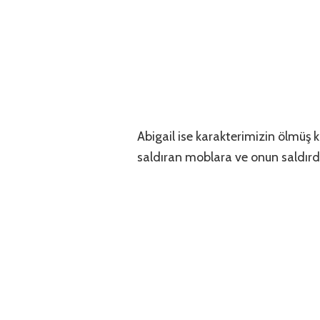
Abigail ise karakterimizin ölmüş k
saldıran moblara ve onun saldırdı