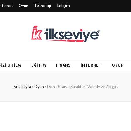
İnternet
Oyun
Teknoloji
İletişim
un ve Travel – Tu
DIZI & FILM
EĞITIM
FINANS
İNTERNET
OYUN
Ana sayfa
/
Oyun
/
Don’t Starve Karakteri: Wendy ve Abigail