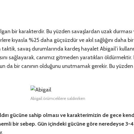
ılgan bir karakterdir. Bu yüzden savaşlardan uzak durması 
terlere kıyasla %25 daha güçsüzdür ve akıl sağlığını daha b
taktik, savaş durumlarında kardeş hayalet Abigail’i kullan
ını sağlayarak, canımız gitmeden yaratıkları öldürmektir.
un da bir canının olduğunu unutmamak gerekir. Bu yüzden ç
Abigail örümceklere saldırırken
dırı gücüne sahip olması ve karakterimizin de gece kendi
emli bir sebep. Gün içindeki gücüne göre neredeyse 3-4 
r.