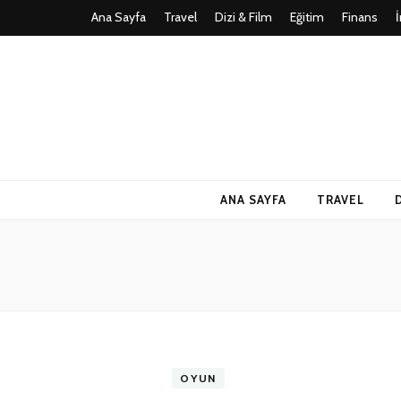
Ana Sayfa
Travel
Dizi & Film
Eğitim
Finans
Teknoloji, Oy
İlkseviye
ANA SAYFA
TRAVEL
OYUN