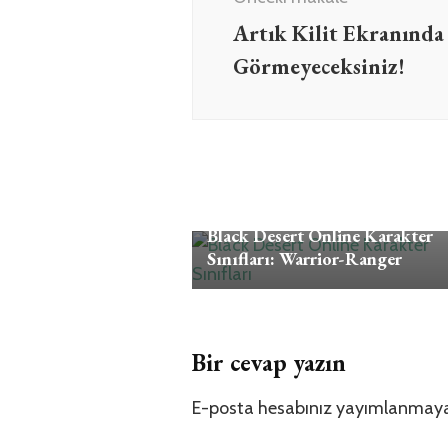
Artık Kilit Ekranınd
Görmeyeceksiniz!
Oyun
Black Desert Online Karakter
Sınıfları: Warrior-Ranger
Bir cevap yazın
E-posta hesabınız yayımlanmay