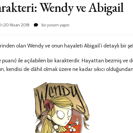
rakteri: Wendy ve Abigail
Don’t
ihi
20 Nisan 2018
bir yorum yapın
Starve
Karakteri:
Wendy
erinden olan Wendy ve onun hayaleti Abigail’i detaylı bir şe
ve
Abigail
anı) ile açılabilen bir karakterdir. Hayattan bezmiş ve dep
için
n, kendisi de dâhil olmak üzere ne kadar sıkıcı olduğund