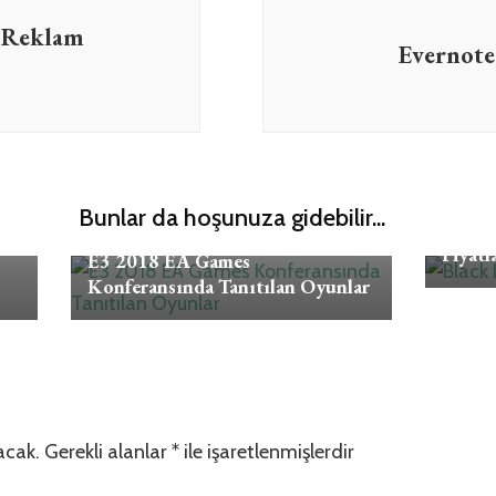
a Reklam
Evernote
Oyun
Bunlar da hoşunuza gidebilir...
Black 
Oyun
Fiyatla
E3 2018 EA Games
Konferansında Tanıtılan Oyunlar
acak.
Gerekli alanlar
*
ile işaretlenmişlerdir