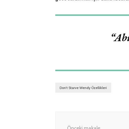
“Abi
Don’t Starve Wendy Özellikleri
Yazı
dolaşımı
Önceki makale