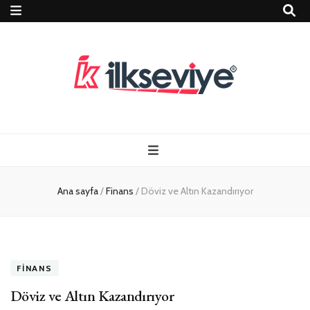
Teknoloji, Oyun
İlkseviye
ve Travel – Tur
Ana sayfa
/
Finans
/
Döviz ve Altın Kazandırıyor
Rehberi
FINANS
Döviz ve Altın Kazandırıyor