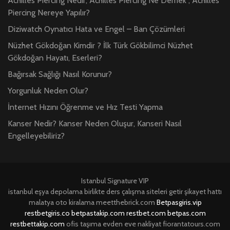
Achilles Piercing Nedir, Achilles Piercing Ne Demek , Achilles
Piercing Nereye Yapılır?
Diziwatch Oynatıcı Hata ve Engel – Ban Çözümleri
Nüzhet Gökdoğan Kimdir ? İlk Türk Gökbilimci Nüzhet
Gökdoğan Hayatı, Eserleri?
Bağırsak Sağlığı Nasıl Korunur?
Yorgunluk Neden Olur?
İnternet Hızını Öğrenme ve Hız Testi Yapma
Kanser Nedir? Kanser Neden Oluşur, Kanseri Nasıl
Engelleyebiliriz?
Istanbul Signature VIP
istanbul eşya depolama
birlikte ders çalışma siteleri
getir şikayet hattı
malatya oto kiralama
meetthebrick.com
Betpasgiris.vip
restbetgiris.co
betpastakip.com
restbet.com
betpas.com
restbettakip.com
ofis taşıma
evden eve nakliyat
fiorantatours.com