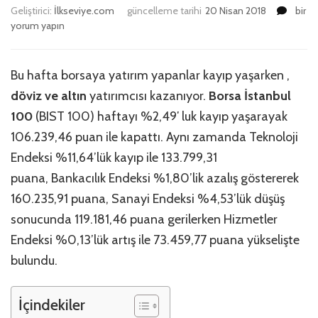
Döviz
Geliştirici:
İlkseviye.com
güncelleme tarihi
20 Nisan 2018
bir
ve
yorum yapın
Altın
Kazan
için
Bu hafta borsaya yatırım yapanlar kayıp yaşarken ,
döviz ve altın
yatırımcısı kazanıyor.
Borsa İstanbul
100
(BIST 100) haftayı %2,49′ luk kayıp yaşarayak
106.239,46 puan ile kapattı. Aynı zamanda Teknoloji
Endeksi %11,64’lük kayıp ile 133.799,31
puana, Bankacılık Endeksi %1,80’lik azalış göstererek
160.235,91 puana, Sanayi Endeksi %4,53’lük düşüş
sonucunda 119.181,46 puana gerilerken Hizmetler
Endeksi %0,13’lük artış ile 73.459,77 puana yükselişte
bulundu.
İçindekiler