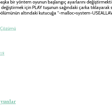
 başka bir yöntem oyunun başlangıç ayarlarını değiştirmek
ı değiştirmek için PLAY tuşunun sağındaki çarka tıklayarak 
s bölümünün altındaki kutucuğa “-malloc=system-USEAL
u Çözümü
018
Oyunlar