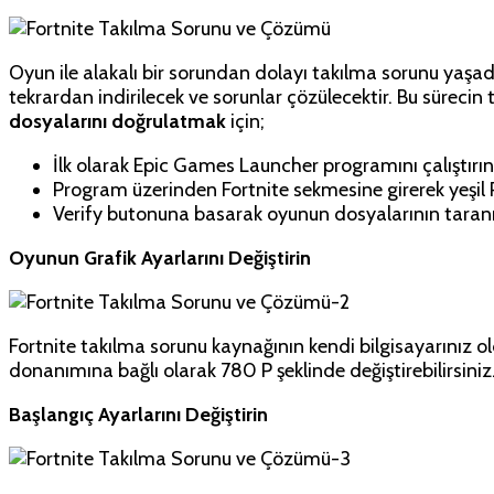
Oyun ile alakalı bir sorundan dolayı takılma sorunu yaşa
tekrardan indirilecek ve sorunlar çözülecektir. Bu süreci
dosyalarını doğrulatmak
için;
İlk olarak Epic Games Launcher programını çalıştırın 
Program üzerinden Fortnite sekmesine girerek yeşil 
Verify butonuna basarak oyunun dosyalarının taranm
Oyunun Grafik Ayarlarını Değiştirin
Fortnite takılma sorunu kaynağının kendi bilgisayarınız o
donanımına bağlı olarak 780 P şeklinde değiştirebilirsini
Başlangıç Ayarlarını Değiştirin