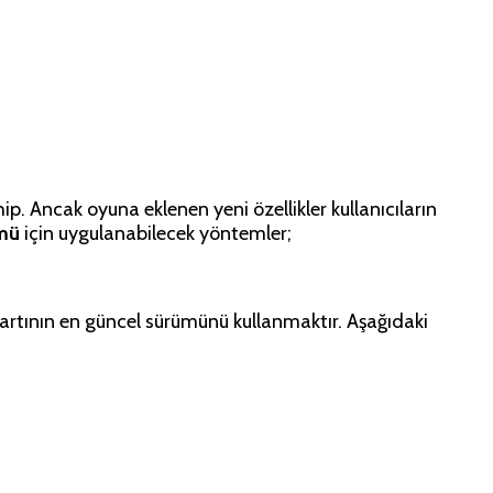
p. Ancak oyuna eklenen yeni özellikler kullanıcıların
ümü
için uygulanabilecek yöntemler;
rtının en güncel sürümünü kullanmaktır. Aşağıdaki