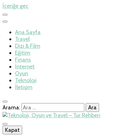
İçeriğe geç
Ana Sayfa
Travel
Dizi & Film
Eğitim
Finans
İnternet
Oyun
Teknoloji
İletişim
Arama:
İlkseviye
Kapat