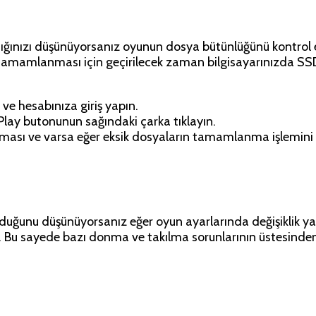
dığınızı düşünüyorsanız oyunun dosya bütünlüğünü kontrol e
n tamamlanması için geçirilecek zaman bilgisayarınızda SSD
ve hesabınıza giriş yapın.
Play butonunun sağındaki çarka tıklayın.
ası ve varsa eğer eksik dosyaların tamamlanma işlemini ba
lduğunu düşünüyorsanız eğer oyun ayarlarında değişiklik yap
z. Bu sayede bazı donma ve takılma sorunlarının üstesinden 