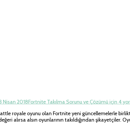
e Travel – Tur Re
3 Nisan 2018
Fortnite Takılma Sorunu ve Çözümü için
4 yo
tle royale oyunu olan Fortnite yeni güncellemelerle birlik
 değeri alırsa alsın oyunlarının takıldığından şikayetçiler.