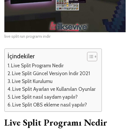
live split run programı indir
İçindekiler
Live Split Programı Nedir
Live Split Güncel Versiyon İndir 2021
Live Split Kurulumu
Live Split Ayarları ve Kullanılan Oyunlar
Live Split nasıl saydam yapılır?
Live Split OBS ekleme nasıl yapılır?
Live Split Programı Nedir