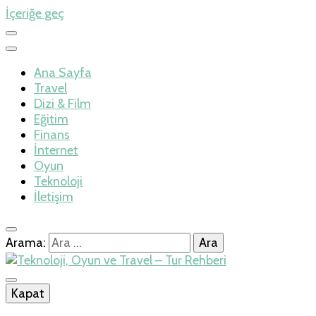
İçeriğe geç
Ana Sayfa
Travel
Dizi & Film
Eğitim
Finans
İnternet
Oyun
Teknoloji
İletişim
Arama:
İlkseviye
Kapat