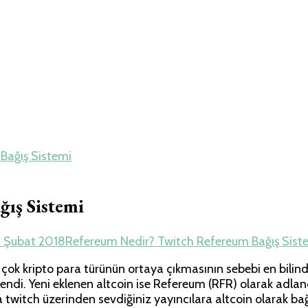
e Travel – Tur Re
Bağış Sistemi
ış Sistemi
 Şubat 2018
Refereum Nedir? Twitch Refereum Bağış Siste
çok kripto para türünün ortaya çıkmasının sebebi en bilind
 eklendi. Yeni eklenen altcoin ise Refereum (RFR) olarak adl
a twitch üzerinden sevdiğiniz yayıncılara altcoin olarak ba