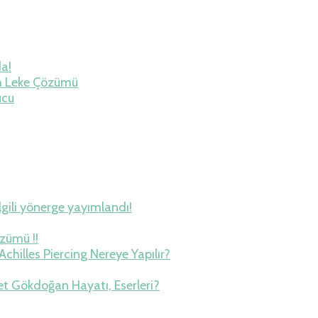
da!
h Leke Çözümü
ucu
lgili yönerge yayımlandı!
zümü !!
Achilles Piercing Nereye Yapılır?
et Gökdoğan Hayatı, Eserleri?