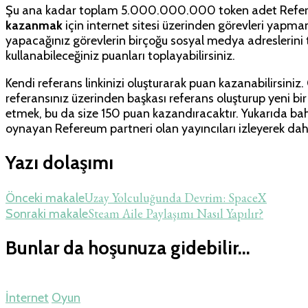
Şu ana kadar toplam 5.000.000.000 token adet Refereum
kazanmak
için internet sitesi üzerinden görevleri yapma
yapacağınız görevlerin birçoğu sosyal medya adreslerini ta
kullanabileceğiniz puanları toplayabilirsiniz.
Kendi referans linkinizi oluşturarak puan kazanabilirsini
referansınız üzerinden başkası referans oluşturup yeni bi
etmek, bu da size 150 puan kazandıracaktır. Yukarıda bah
oynayan Refereum partneri olan yayıncıları izleyerek daha
Yazı dolaşımı
Uzay Yolculuğunda Devrim: SpaceX
Önceki makale
Steam Aile Paylaşımı Nasıl Yapılır?
Sonraki makale
Bunlar da hoşunuza gidebilir...
İnternet
Oyun