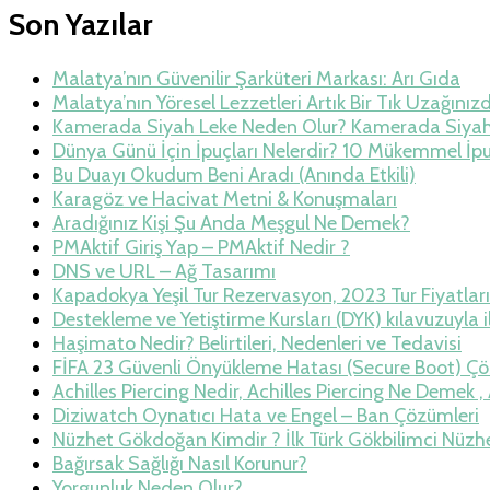
Son Yazılar
Malatya’nın Güvenilir Şarküteri Markası: Arı Gıda
Malatya’nın Yöresel Lezzetleri Artık Bir Tık Uzağınız
Kamerada Siyah Leke Neden Olur? Kamerada Siya
Dünya Günü İçin İpuçları Nelerdir? 10 Mükemmel İp
Bu Duayı Okudum Beni Aradı (Anında Etkili)
Karagöz ve Hacivat Metni & Konuşmaları
Aradığınız Kişi Şu Anda Meşgul Ne Demek?
PMAktif Giriş Yap – PMAktif Nedir ?
DNS ve URL – Ağ Tasarımı
Kapadokya Yeşil Tur Rezervasyon, 2023 Tur Fiyatları
Destekleme ve Yetiştirme Kursları (DYK) kılavuzuyla i
Haşimato Nedir? Belirtileri, Nedenleri ve Tedavisi
FİFA 23 Güvenli Önyükleme Hatası (Secure Boot) Çö
Achilles Piercing Nedir, Achilles Piercing Ne Demek , 
Diziwatch Oynatıcı Hata ve Engel – Ban Çözümleri
Nüzhet Gökdoğan Kimdir ? İlk Türk Gökbilimci Nüzh
Bağırsak Sağlığı Nasıl Korunur?
Yorgunluk Neden Olur?