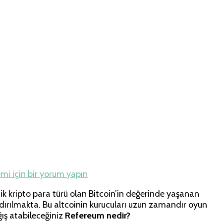
hberi
mi için
bir yorum yapın
ik kripto para türü olan Bitcoin’in değerinde yaşanan
andırılmakta. Bu altcoinin kurucuları uzun zamandır oyun
ğış atabileceğiniz
Refereum nedir?