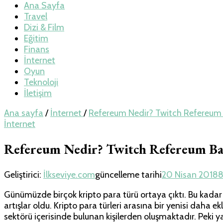
Teknoloji, Oyun v
Ana Sayfa
Travel
Dizi & Film
Eğitim
Finans
İnternet
Oyun
Teknoloji
İletişim
Ana sayfa
/
İnternet
/
Refereum Nedir? Twitch Refereum 
İnternet
Refereum Nedir? Twitch Refereum Bağ
Geliştirici:
İlkseviye.com
güncelleme tarihi
20 Nisan 2018
8
Günümüzde birçok kripto para türü ortaya çıktı. Bu kadar 
artışlar oldu. Kripto para türleri arasına bir yenisi daha
sektörü içerisinde bulunan kişilerden oluşmaktadır. Peki y