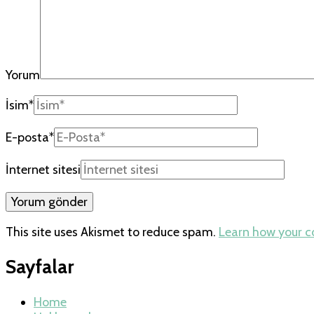
Yorum
İsim
*
E-posta
*
İnternet sitesi
This site uses Akismet to reduce spam.
Learn how your 
Sayfalar
Home