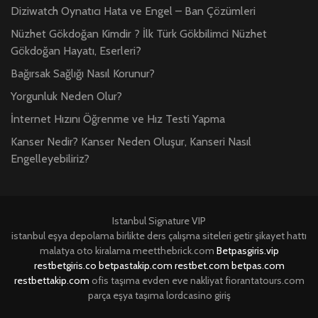
Diziwatch Oynatıcı Hata ve Engel – Ban Çözümleri
Nüzhet Gökdoğan Kimdir ? İlk Türk Gökbilimci Nüzhet
Gökdoğan Hayatı, Eserleri?
Bağırsak Sağlığı Nasıl Korunur?
Yorgunluk Neden Olur?
İnternet Hızını Öğrenme ve Hız Testi Yapma
Kanser Nedir? Kanser Neden Oluşur, Kanseri Nasıl
Engelleyebiliriz?
Istanbul Signature VIP
istanbul eşya depolama
birlikte ders çalışma siteleri
getir şikayet hattı
malatya oto kiralama
meetthebrick.com
Betpasgiris.vip
restbetgiris.co
betpastakip.com
restbet.com
betpas.com
restbettakip.com
ofis taşıma
evden eve nakliyat
fiorantatours.com
parça eşya taşıma
lordcasino giriş
casino
ilbet