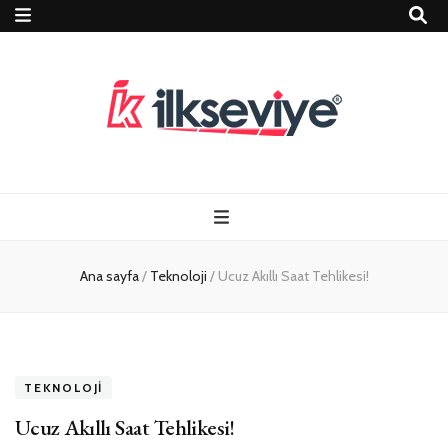
Teknoloji, Oyun
İlkseviye
ve Travel – Tur
Ana sayfa
/
Teknoloji
/
Ucuz Akıllı Saat Tehlikesi!
Rehberi
TEKNOLOJI
Ucuz Akıllı Saat Tehlikesi!