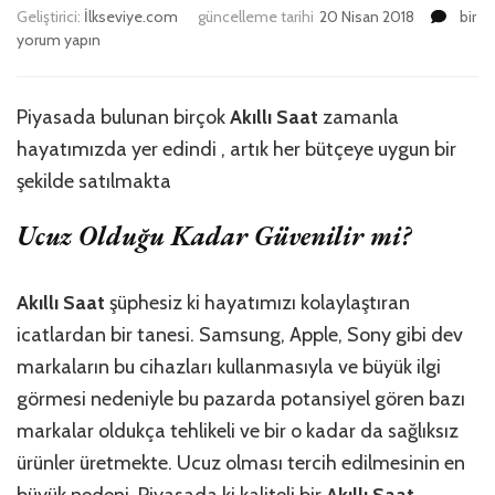
Ucuz
Geliştirici:
İlkseviye.com
güncelleme tarihi
20 Nisan 2018
bir
Akıllı
yorum yapın
Saat
Tehlik
için
Piyasada bulunan birçok
Akıllı Saat
zamanla
hayatımızda yer edindi , artık her bütçeye uygun bir
şekilde satılmakta
Ucuz Olduğu Kadar Güvenilir mi?
Akıllı Saat
şüphesiz ki hayatımızı kolaylaştıran
icatlardan bir tanesi. Samsung, Apple, Sony gibi dev
markaların bu cihazları kullanmasıyla ve büyük ilgi
görmesi nedeniyle bu pazarda potansiyel gören bazı
markalar oldukça tehlikeli ve bir o kadar da sağlıksız
ürünler üretmekte. Ucuz olması tercih edilmesinin en