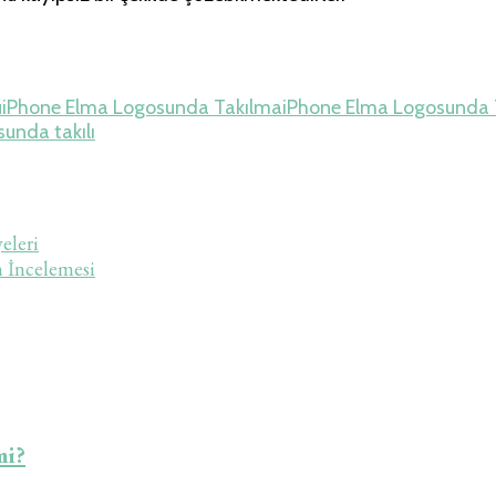
u
iPhone Elma Logosunda Takılma
iPhone Elma Logosunda 
unda takılı
eleri
 İncelemesi
mi?