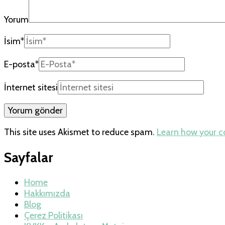
Yorum
İsim
*
E-posta
*
İnternet sitesi
This site uses Akismet to reduce spam.
Learn how your 
Sayfalar
Home
Hakkımızda
Blog
Çerez Politikası