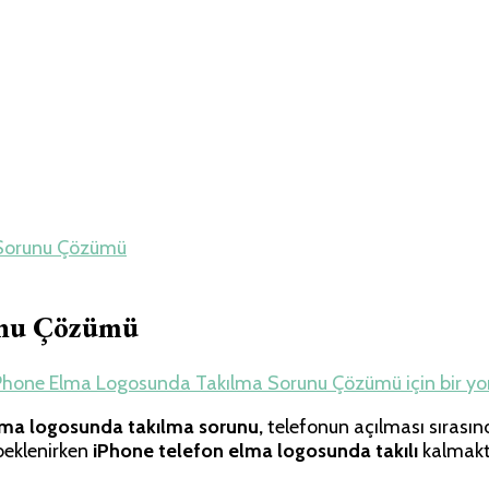
e Travel – Tur Re
 Sorunu Çözümü
unu Çözümü
Phone Elma Logosunda Takılma Sorunu Çözümü için
bir y
lma logosunda takılma sorunu,
telefonun açılması sırasın
beklenirken
iPhone telefon elma logosunda takılı
kalmakta