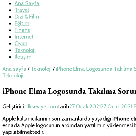
Teknoloji, Oyun v
Ana Sayfa
Travel
Dizi & Film
Eğitim
Finans
İnternet
Oyun
Teknoloji
İletişim
Ana sayfa
/
Teknoloji
/
iPhone Elma Logosunda Takılma
Teknoloji
iPhone Elma Logosunda Takılma Sor
Geliştirici:
İlkseviye.com
tarih
27 Ocak 2021
27 Ocak 2021
i
Apple kullanıcılarının son zamanlarda yaşadığı
iPhone e
esnada Apple logosunun ardından yazılımın yüklenmesi 
yapılabilmektedir.