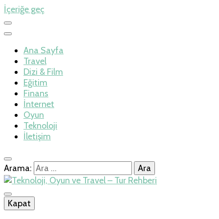
İçeriğe geç
Ana Sayfa
Travel
Dizi & Film
Eğitim
Finans
İnternet
Oyun
Teknoloji
İletişim
Arama:
İlkseviye
Kapat