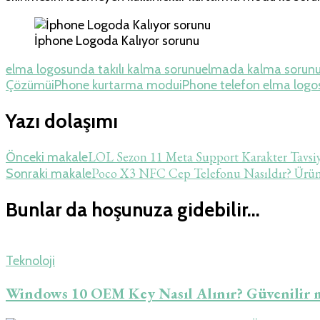
İphone Logoda Kalıyor sorunu
elma logosunda takılı kalma sorunu
elmada kalma sorun
Çözümü
iPhone kurtarma modu
iPhone telefon elma logos
Yazı dolaşımı
LOL Sezon 11 Meta Support Karakter Tavsiy
Önceki makale
Poco X3 NFC Cep Telefonu Nasıldır? Ürün
Sonraki makale
Bunlar da hoşunuza gidebilir...
Teknoloji
Windows 10 OEM Key Nasıl Alınır? Güvenilir 