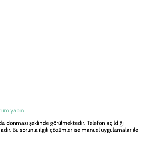
hberi
orum yapın
da donması şeklinde görülmektedir. Telefon açıldığı
dır. Bu sorunla ilgili çözümler ise manuel uygulamalar ile