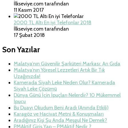
İlkseviye.com tarafından
11 Kasım 2017
2000 TL Altı En iyi Telefonlar 2018
İlkseviye.com tarafından
17 Şubat 2018
Son Yazılar
Malatya’nın Güvenilir Şarküteri Markası: Arı Gıda
Malatya’nın Yöresel Lezzetleri Artık Bir Tık
Uzağınızda!
Kamerada Siyah Leke Neden Olur? Kamerada
Siyah Leke Çözümü
Dünya Günü İçin İpuçları Nelerdir? 10 Mükemmel
İpucu
Bu Duayı Okudum Beni Aradı (Anında Etkili)
Karagöz ve Hacivat Metni & Konuşmaları
Aradığınız Kişi Şu Anda Meşgul Ne Demek?
PMAktif Giriş Yap – PMAktif Nedir ?