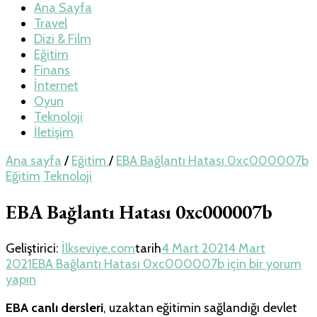
Teknoloji, Oyun
Ana Sayfa
Travel
Dizi & Film
ve Travel – Tur
Eğitim
Finans
İnternet
Rehberi
Oyun
Teknoloji
İletişim
Ana sayfa
/
Eğitim
/
EBA Bağlantı Hatası 0xc000007b
Eğitim
Teknoloji
EBA Bağlantı Hatası 0xc000007b
Geliştirici:
İlkseviye.com
tarih
4 Mart 2021
4 Mart
2021
EBA Bağlantı Hatası 0xc000007b için
bir yorum
yapın
EBA canlı dersleri
, uzaktan eğitimin sağlandığı devlet