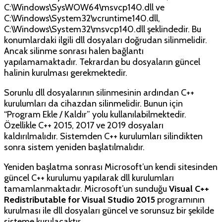
C:\Windows\SysWOW64\msvcp140.dll ve
C:\Windows\System32\vcruntime140.dll,
C:\Windows\System32\msvcp140.dll şeklindedir. Bu
konumlardaki ilgili dll dosyaları doğrudan silinmelidir.
Ancak silinme sonrası halen bağlantı
yapılamamaktadır. Tekrardan bu dosyaların güncel
halinin kurulması gerekmektedir.
Sorunlu dll dosyalarının silinmesinin ardından C++
kurulumları da cihazdan silinmelidir. Bunun için
“Program Ekle / Kaldır” yolu kullanılabilmektedir.
Özellikle C++ 2015, 2017 ve 2019 dosyaları
kaldırılmalıdır. Sistemden C++ kurulumları silindikten
sonra sistem yeniden başlatılmalıdır.
Yeniden başlatma sonrası Microsoft’un kendi sitesinden
güncel C++ kurulumu yapılarak dll kurulumları
tamamlanmaktadır. Microsoft’un sunduğu
Visual C++
Redistributable for Visual Studio 2015
programının
kurulması ile dll dosyaları güncel ve sorunsuz bir şekilde
sisteme kurulacaktır.