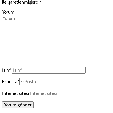
ile işaretlenmişlerdir
Yorum
İsim
*
E-posta
*
İnternet sitesi