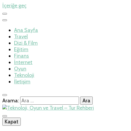
İçeriğe geç
Ana Sayfa
Travel
Dizi & Film
Eğitim
Finans
İnternet
Oyun
Teknoloji
İletişim
Arama:
İlkseviye
Kapat