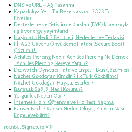
DNS ve URL – Ağ Tasarımı
Kapadokya Yeşil Tur Rezervasyon, 2023 Tur
Fiyatları
Destekleme ve Yetiştirme Kursları (DYK) kılavuzuyla
ilgili yönerge yayımlandı!
Haşimato Nedir? Belirtileri, Nedenleri ve Tedavisi
FİFA 23 Güvenli Önyükleme Hatası (Secure Boot)
Çözümü !!
Achilles Piercing Nedir, Achilles Piercing Ne Demek
, Achilles Piercing Nereye Yapılır?
Diziwatch Oynatıcı Hata ve Engel – Ban Çözümleri
Nüzhet Gökdoğan Kimdir ? İlk Türk Gökbilimci
Nüzhet Gökdoğan Hayatı, Eserleri?
Bağırsak Sağlığı Nasıl Korunur?
Yorgunluk Neden Olur?
İnternet Hızını Öğrenme ve Hız Testi Yapma
Kanser Nedir? Kanser Neden Oluşur, Kanseri Nasıl
Engelleyebiliriz?
Istanbul Signature VIP