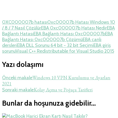
0XC000007b hatası
0xc00007b Hatası Windows 10
/ 8 / 7 Nasıl Çözülür
EBA 0xc000007b Hatası Nedir
EBA
Bağlantı Hatası
EBA Bağlantı Hatası 0xc000007b
EBA
Bağlantı Hatası 0xc000007b Çözümü
EBA canlı
dersleri
EBA DLL Sorunu 64 bit - 32 bit Seçimi
EBA giriş
sorunu
Visual C++ Redistributable for Visual Studio 2015
Yazı dolaşımı
Windows 10 VPN Kurulumu ve Ayarları
Önceki makale
2021
Kolay Açma ve Poğaça Tarifleri
Sonraki makale
Bunlar da hoşunuza gidebilir...