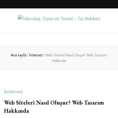
Teknoloji, Oyun
İlkseviye
ve Travel – Tur
Ana sayfa
/
İnternet
/
Web Siteleri Nasıl Oluşur? Web Tasarım
Rehberi
Hakkında
İnternet
Web Siteleri Nasıl Oluşur? Web Tasarım
Hakkında