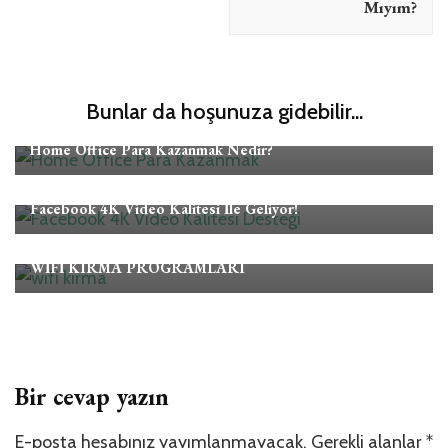
Mıyım?
Bunlar da hoşunuza gidebilir...
İnternet
İş
Testler
Home Office Para Kazanmak Nedir?
İnternet
Facebook 4K Video Kalitesi İle Geliyor!
İnternet
Mobil
WİFİ KIRMA PROGRAMLARI
Bir cevap yazın
E-posta hesabınız yayımlanmayacak.
Gerekli alanlar
*