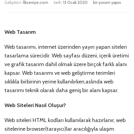
Geliştirici:
İlkseviye.com
tarih
13 Ocak 2020
Web
bir yorum yapın
Siteleri
Nasıl
Oluşur?
Web
Web Tasarım
Tasarım
Hakkında
Web tasarımı, internet üzerinden yayın yapan siteleri
için
tasarlama sürecidir. Web sayfası düzeni, içerik üretimi
ve grafik tasarım dahil olmak üzere birçok farklı alanı
kapsar. Web tasarımı ve web geliştirme terimleri
sıklıkla birbirinin yerine kullanılırken,aslında web
tasarımı teknik olarak daha geniş bir alanı kapsar.
Web Siteleri Nasıl Oluşur?
Web siteleri HTML kodları kullanılarak hazırlanır, web
sitelerine browser(tarayıcı)lar aracılığıyla ulaşım