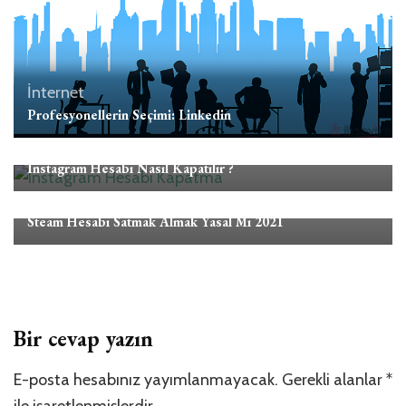
İnternet
Profesyonellerin Seçimi: Linkedin
İnternet
Instagram Hesabı Nasıl Kapatılır ?
İnternet
Oyun
Steam Hesabı Satmak Almak Yasal Mı 2021
Bir cevap yazın
E-posta hesabınız yayımlanmayacak.
Gerekli alanlar
*
ile işaretlenmişlerdir