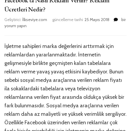
Facebook’ta Nasıl Reklam Verilir? Reklam
Ücretleri Nedir?
Faceb
Geliştirici:
İlkseviye.com
güncelleme tarihi
25 Mayıs 2018
bir
Nasıl
yorum yapın
Rekl
Verilir
Rekl
İşletme sahipleri marka değerlerini arttırmak için
Ücretl
reklamlardan yararlanmaktadır. İnternetin
Nedir?
için
gelişmesiyle birlikte geçmişten kalan tabelalara
reklam verme yavaş yavaş etkisini kaybediyor. Bunun
sebebi sosyal medya araçlarına verilen reklam fiyatı
ila sokaklardaki tabelalara veya televizyon
reklamlarına verilen fiyat arasında oldukça yüksek bir
fark bulunmasıdır. Sosyal medya araçlarına verilen
reklam daha az maliyetli ve yüksek verimlilik sergiliyor.
Özellikle Facebook üzerinden verilen reklamlar çok