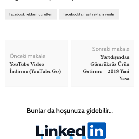
facebook reklam ücretleri
facebookta nasıl reklam verilir
Yazı
Sonraki makale
dolaşımı
Önceki makale
Yurtdışından
YouTube Video
Gümrüksüz Ürün
İndirme (YouTube Go)
Getirme – 2018 Yeni
Yasa
Bunlar da hoşunuza gidebilir...