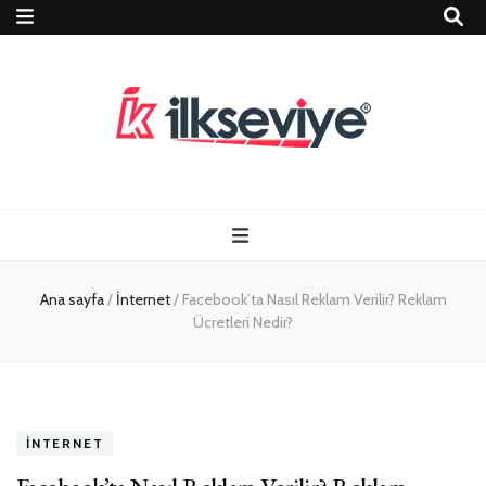
Teknoloji, Oyun
İlkseviye
ve Travel – Tur
Ana sayfa
/
İnternet
/
Facebook’ta Nasıl Reklam Verilir? Reklam
Rehberi
Ücretleri Nedir?
İNTERNET