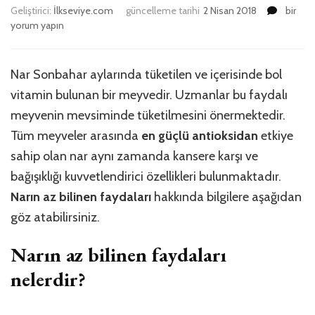
Narın
Geliştirici:
İlkseviye.com
güncelleme tarihi
2 Nisan 2018
bir
Bilinm
yorum yapın
Faydala
Nelerdi
için
Nar Sonbahar aylarında tüketilen ve içerisinde bol
vitamin bulunan bir meyvedir. Uzmanlar bu faydalı
meyvenin mevsiminde tüketilmesini önermektedir.
Tüm meyveler arasında
en güçlü antioksidan
etkiye
sahip olan nar aynı zamanda kansere karşı ve
bağışıklığı kuvvetlendirici özellikleri bulunmaktadır.
Narın az bilinen faydaları
hakkında bilgilere aşağıdan
göz atabilirsiniz.
Narın az bilinen faydaları
nelerdir?