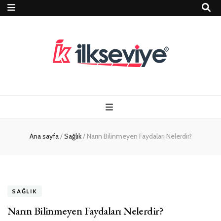
Teknoloji, Oyun
İlkseviye
ve Travel – Tur
Ana sayfa
/
Sağlık
/
Narın Bilinmeyen Faydaları Nelerdir?
Rehberi
SAĞLIK
Narın Bilinmeyen Faydaları Nelerdir?