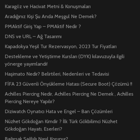
Karagöz ve Hacivat Metni & Konuşmaları
Aradığınız Kişi Şu Anda Meşgul Ne Demek?
PMAktif Giriş Yap – PMAktif Nedir ?
DNS ve URL – Ağ Tasarımı
Kapadokya Yeşil Tur Rezervasyon, 2023 Tur Fiyatları
Destekleme ve Yetiştirme Kursları (DYK) kılavuzuyla ilgili
yönerge yayımlandı!
Haşimato Nedir? Belirtileri, Nedenleri ve Tedavisi
FİFA 23 Güvenli Önyükleme Hatası (Secure Boot) Çözümü !!
Achilles Piercing Nedir, Achilles Piercing Ne Demek , Achilles
Piercing Nereye Yapılır?
Diziwatch Oynatıcı Hata ve Engel – Ban Çözümleri
Nüzhet Gökdoğan Kimdir ? İlk Türk Gökbilimci Nüzhet
Gökdoğan Hayatı, Eserleri?
Bağırsak Sağlığı Nasıl Korunur?