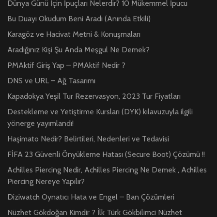
Dünya Günü İçin İpuçları Nelerdir? 10 Mükemmel İpucu
Bu Duayı Okudum Beni Aradı (Anında Etkili)
Karagöz ve Hacivat Metni & Konuşmaları
Aradığınız Kişi Şu Anda Meşgul Ne Demek?
PMAktif Giriş Yap – PMAktif Nedir ?
DNS ve URL – Ağ Tasarımı
Kapadokya Yeşil Tur Rezervasyon, 2023 Tur Fiyatları
Destekleme ve Yetiştirme Kursları (DYK) kılavuzuyla ilgili
yönerge yayımlandı!
Haşimato Nedir? Belirtileri, Nedenleri ve Tedavisi
FİFA 23 Güvenli Önyükleme Hatası (Secure Boot) Çözümü !!
Achilles Piercing Nedir, Achilles Piercing Ne Demek , Achilles
Piercing Nereye Yapılır?
Diziwatch Oynatıcı Hata ve Engel – Ban Çözümleri
Nüzhet Gökdoğan Kimdir ? İlk Türk Gökbilimci Nüzhet