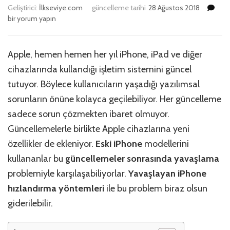
Yav
Geliştirici:
İlkseviye.com
güncelleme tarihi
28 Ağustos 2018
iPh
bir yorum yapın
Cih
Hız
için
Apple, hemen hemen her yıl iPhone, iPad ve diğer
cihazlarında kullandığı işletim sistemini güncel
tutuyor. Böylece kullanıcıların yaşadığı yazılımsal
sorunların önüne kolayca geçilebiliyor. Her güncelleme
sadece sorun çözmekten ibaret olmuyor.
Güncellemelerle birlikte Apple cihazlarına yeni
özellikler de ekleniyor.
Eski iPhone
modellerini
kullananlar bu
güncellemeler sonrasında
yavaşlama
problemiyle karşılaşabiliyorlar.
Yavaşlayan iPhone
hızlandırma yöntemleri
ile bu problem biraz olsun
giderilebilir.