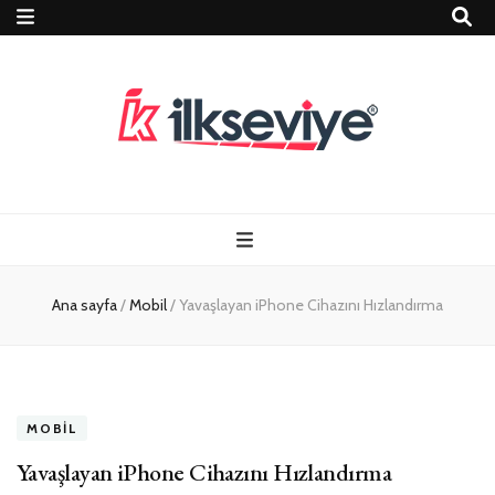
Teknoloji, Oyun
İlkseviye
ve Travel – Tur
Ana sayfa
/
Mobil
/
Yavaşlayan iPhone Cihazını Hızlandırma
Rehberi
MOBIL
Yavaşlayan iPhone Cihazını Hızlandırma