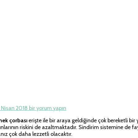
e Travel – Tur Re
Yeşil
 Nisan 2018
bir yorum yapın
Mercimek
mek çorbası
erişte ile bir araya geldiğinde çok bereketli 
Çorbası
unlarının riskini de azaltmaktadır. Sindirim sistemine de f
Tarifi
anız çok daha lezzetli olacaktır.
için