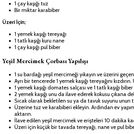
1 çay kaşığı tuz
Bir miktar karabiber
Üzeri İçin;
1 yemek kaşığı tereyağı
1 tatlı kaşığı kuru nane
1 çay kaşığı pul biber
Yeşil Mercimek Çorbası Yapılışı
1 su bardağı yeşil mercimeği yıkayın ve üzerini geçe
Ayrı bir tencerede 1 yemek kaşığı tereyağını kızdırı
1 yemek kaşığı domates salçası ve 1 tatlı kaşığı bibe
2 yemek kaşığı unu da ilave ederek kokusu çıkana d
Sıcak olarak bekletilen su ya da tavuk suyunu unun top
Üzerine tuz ve karabiberi ekleyin. Ardından ev yapımı
aktarın.
İlave edilen yeşil mercimek ve erişteleri 10 dakika k
Üzeri için küçük bir tavada tereyağı, nane ve pul bibe