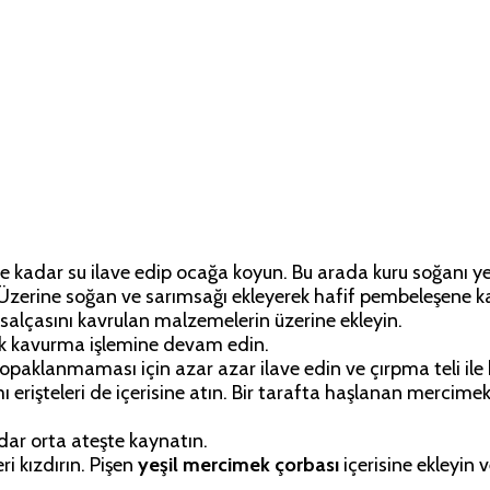
ne kadar su ilave edip ocağa koyun. Bu arada kuru soğanı ye
n. Üzerine soğan ve sarımsağı ekleyerek hafif pembeleşene 
r salçasını kavrulan malzemelerin üzerine ekleyin.
ek kavurma işlemine devam edin.
aklanmaması için azar azar ilave edin ve çırpma teli ile hız
 erişteleri de içerisine atın. Bir tarafta haşlanan mercime
adar orta ateşte kaynatın.
ri kızdırın. Pişen
yeşil mercimek çorbası
içerisine ekleyin v