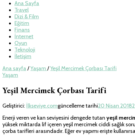
Teknoloji, Oyun v
Ana Sayfa
Travel
Dizi & Film
Eğitim
Finans
İnternet
Oyun
Teknoloji
İletişim
Ana sayfa
/
Yaşam
/
Yeşil Mercimek Çorbası Tarifi
Yaşam
Yeşil Mercimek Çorbası Tarifi
Geliştirici:
İlkseviye.com
güncelleme tarihi
20 Nisan 2018
2
Enerji veren ve kan seviyesini dengede tutan
yeşil merci
yüksek miktarda lif içeren yeşil mercimek ciddi sağlık sor
çorba tarifleri arasındadır. Eğer ev yapımı erişte kullanırs