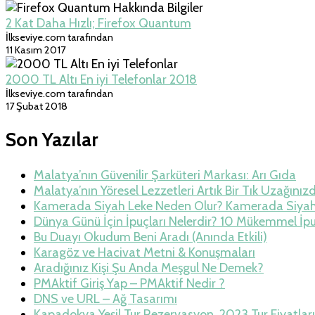
2 Kat Daha Hızlı; Firefox Quantum
İlkseviye.com tarafından
11 Kasım 2017
2000 TL Altı En iyi Telefonlar 2018
İlkseviye.com tarafından
17 Şubat 2018
Son Yazılar
Malatya’nın Güvenilir Şarküteri Markası: Arı Gıda
Malatya’nın Yöresel Lezzetleri Artık Bir Tık Uzağınız
Kamerada Siyah Leke Neden Olur? Kamerada Siya
Dünya Günü İçin İpuçları Nelerdir? 10 Mükemmel İp
Bu Duayı Okudum Beni Aradı (Anında Etkili)
Karagöz ve Hacivat Metni & Konuşmaları
Aradığınız Kişi Şu Anda Meşgul Ne Demek?
PMAktif Giriş Yap – PMAktif Nedir ?
DNS ve URL – Ağ Tasarımı
Kapadokya Yeşil Tur Rezervasyon, 2023 Tur Fiyatları