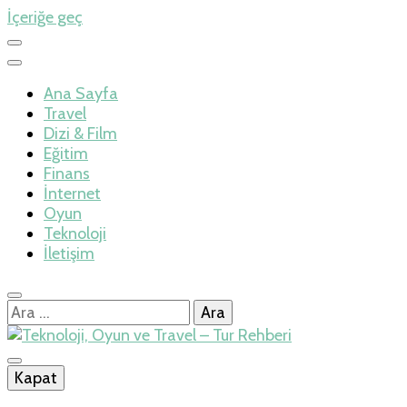
İçeriğe geç
Ana Sayfa
Travel
Dizi & Film
Eğitim
Finans
İnternet
Oyun
Teknoloji
İletişim
Arama:
İlkseviye
Kapat