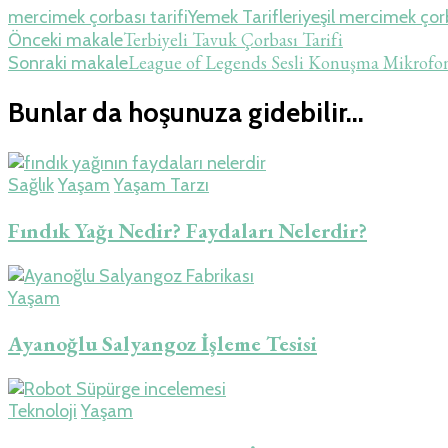
mercimek çorbası tarifi
Yemek Tarifleri
yeşil mercimek çorb
Yazı
Terbiyeli Tavuk Çorbası Tarifi
Önceki makale
League of Legends Sesli Konuşma Mikrofo
Sonraki makale
dolaşımı
Bunlar da hoşunuza gidebilir...
Sağlık
Yaşam
Yaşam Tarzı
Fındık Yağı Nedir? Faydaları Nelerdir?
Yaşam
Ayanoğlu Salyangoz İşleme Tesisi
Teknoloji
Yaşam