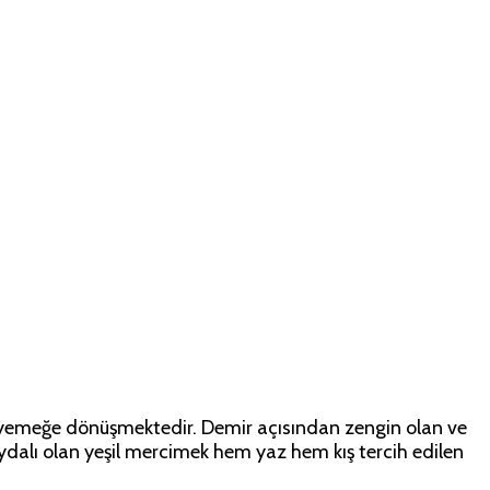
hberi
bir yemeğe dönüşmektedir. Demir açısından zengin olan ve
aydalı olan yeşil mercimek hem yaz hem kış tercih edilen