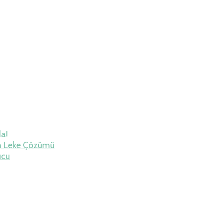
da!
h Leke Çözümü
ucu